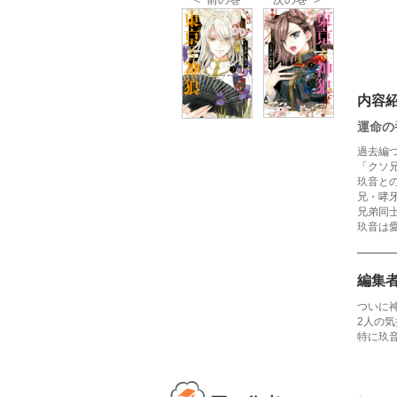
内容
運命の
過去編
「クソ
玖音と
兄・哮
兄弟同
玖音は
編集
ついに
2人の
特に玖