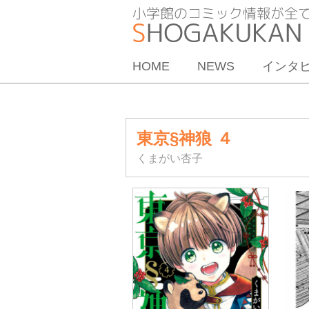
HOME
NEWS
インタ
東京§神狼 ４
くまがい杏子