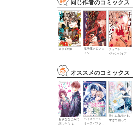
同じ作者のコミックス
魔法陣クロノカ
東京§神狼
チョコレート・
ノン
ヴァンパイア
オススメのコミックス
推しに執着され
ハイスクール・
おさななじみに
すぎて困って...
オーラバスタ...
恋したら １