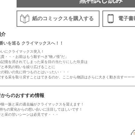
紙のコミックスを購入する
電子書
紹介
番いを巡る クライマックスへ！！
ついにクライマックス突入！
兄貴・・・お前はもう殺すべき“物ノ怪”だ」
の記憶を消されてしまった采を目の当たりにした玖音は
牙と本気の戦いを繰り広げることに
士の戦いの先に待つものとはいったい・・・
愛する采を取り戻すことはできるのか、ここから物語はさらに大きく動き出すーーー
者からのおすすめ情報
神狼一族と采の過去編がクライマックスを迎えます！
気持ちの変化からの想い合いに注目してほしいです！
音と采の甘いシーンは必見です・・・