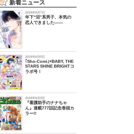
新着ニュース
2026年8月7日
年下“沼”系男子、本気の
恋人できました――
2026年8月5日
｢Sho-Comi｣×BABY, THE
STARS SHINE BRIGHTコ
ラボ号！
2026年8月5日
『看護助手のナナちゃ
ん』連載777話記念巻頭カ
ラー!!