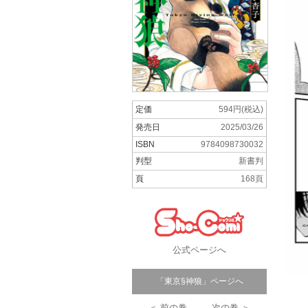
定価
594円(税込)
発売日
2025/03/26
ISBN
9784098730032
判型
新書判
頁
168頁
公式ページへ
「東京§神狼」ページへ
＜ 前の巻
次の巻 ＞