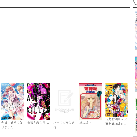
花妻と宵闇～没
今日、好きにな
薔薇と殺し屋 １
バージン喪失旅
姉妹坂 １
落令嬢は純血...
りました。
行