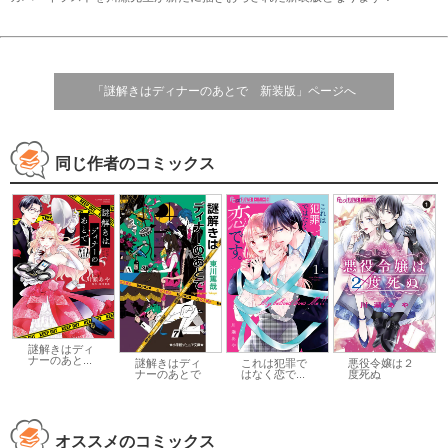
「謎解きはディナーのあとで 新装版」ページへ
同じ作者のコミックス
謎解きはディ
ナーのあと...
謎解きはディ
これは犯罪で
悪役令嬢は２
ナーのあとで
はなく恋で...
度死ぬ
オススメのコミックス