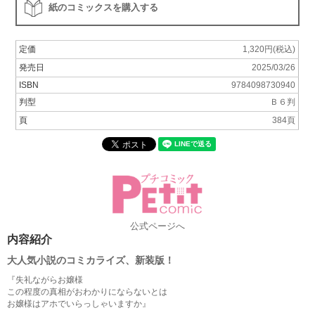
紙のコミックスを購入する
定価
1,320円(税込)
発売日
2025/03/26
ISBN
9784098730940
判型
Ｂ６判
頁
384頁
公式ページへ
内容紹介
大人気小説のコミカライズ、新装版！
『失礼ながらお嬢様
この程度の真相がおわかりにならないとは
お嬢様はアホでいらっしゃいますか』