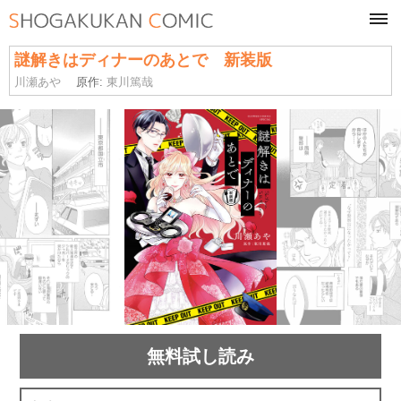
tog
navi
謎解きはディナーのあとで 新装版
川瀬あや
原作:
東川篤哉
無料試し読み