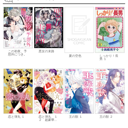
この初夜、予
悪女の末路
想外につき。
夏の空色
しっかり！長
男 １
恋と弾丸 １
恋と弾丸 １
王の獣 １
王の獣 ２
２ 超豪華...