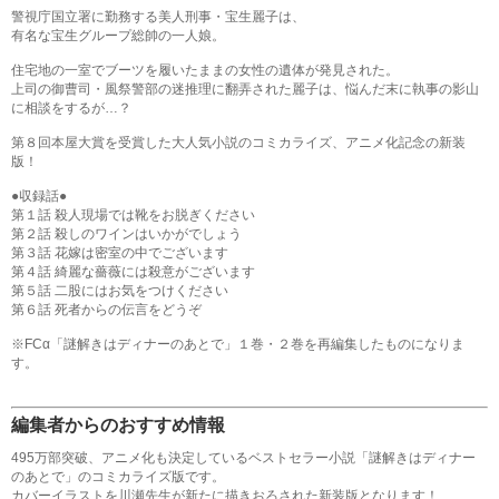
警視庁国立署に勤務する美人刑事・宝生麗子は、
有名な宝生グループ総帥の一人娘。
住宅地の一室でブーツを履いたままの女性の遺体が発見された。
上司の御曹司・風祭警部の迷推理に翻弄された麗子は、悩んだ末に執事の影山
に相談をするが…？
第８回本屋大賞を受賞した大人気小説のコミカライズ、アニメ化記念の新装
版！
●収録話●
第１話 殺人現場では靴をお脱ぎください
第２話 殺しのワインはいかがでしょう
第３話 花嫁は密室の中でございます
第４話 綺麗な薔薇には殺意がございます
第５話 二股にはお気をつけください
第６話 死者からの伝言をどうぞ
※FCα「謎解きはディナーのあとで」１巻・２巻を再編集したものになりま
す。
編集者からのおすすめ情報
495万部突破、アニメ化も決定しているベストセラー小説「謎解きはディナー
のあとで」のコミカライズ版です。
カバーイラストを川瀬先生が新たに描きおろされた新装版となります！