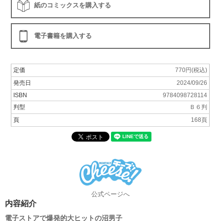
紙のコミックスを購入する
電子書籍を購入する
定価
770円(税込)
発売日
2024/09/26
ISBN
9784098728114
判型
Ｂ６判
頁
168頁
公式ページへ
内容紹介
電子ストアで爆発的大ヒットの沼男子