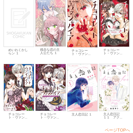
残念な恋の主
チョコレー
めいわくかし
チョコレー
人公たち １
ト・ヴァン...
らン １
ト・ヴァン...
チョコレー
チョコレー
主人恋日記
主人恋日記 １
ト・ヴァン...
ト・ヴァン...
１１ アク...
ページTOPへ