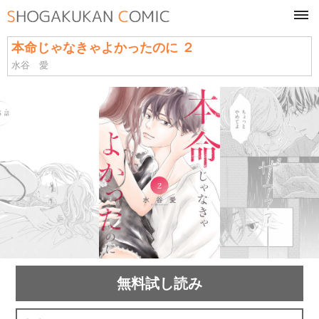
tog
navi
本命じゃなきゃよかったのに ２
水谷 愛
無料試し読み