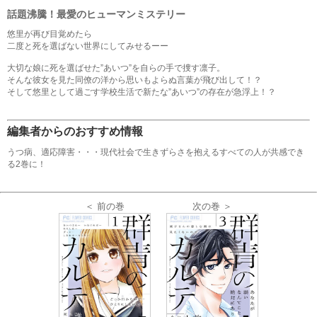
話題沸騰！最愛のヒューマンミステリー
悠里が再び目覚めたら
二度と死を選ばない世界にしてみせるーー
大切な娘に死を選ばせた”あいつ”を自らの手で捜す凛子。
そんな彼女を見た同僚の洋から思いもよらぬ言葉が飛び出して！？
そして悠里として過ごす学校生活で新たな”あいつ”の存在が急浮上！？
編集者からのおすすめ情報
うつ病、適応障害・・・現代社会で生きずらさを抱えるすべての人が共感でき
る2巻に！
＜ 前の巻
次の巻 ＞