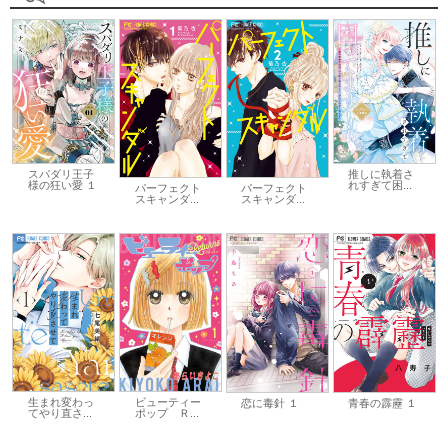
スパダリ王子
推しに執着さ
様の狂い愛 １
れすぎて困...
パーフェクト
パーフェクト
スキャンダ...
スキャンダ...
生まれ変わっ
ビューティー
恋に毒針 １
青春の霹靂 １
てやり直さ...
ポップ Ｒ...