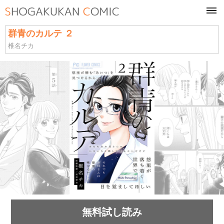
tog
navi
群青のカルテ ２
椎名チカ
無料試し読み