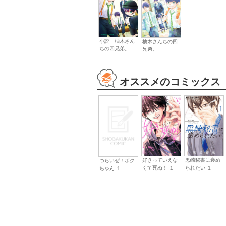
小説 柚木さん
柚木さんちの四
ちの四兄弟。
兄弟。
オススメのコミックス
好きっていえな
黒崎秘書に褒め
つらいぜ！ボク
くて死ぬ！ １
られたい １
ちゃん １