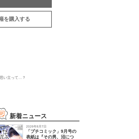
籍を購入する
思い立って…？
新着ニュース
2026年8月7日
「プチコミック」9月号の
表紙は『その男、沼につ