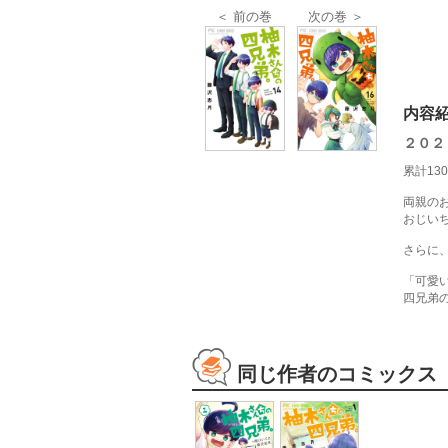
＜ 前の巻
次の巻 ＞
内容
２０２
累計1
両親の
おじい
さらに
「可愛
四兄弟
同じ作者のコミックス