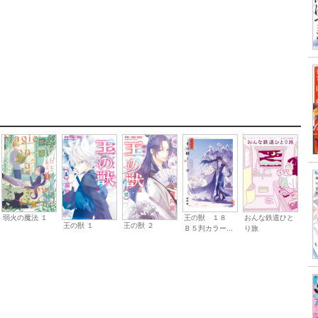
王の獣 １８
弱火の魔法 １
おんな鉄道ひと
王の獣 １
王の獣 ２
Ｂ５判カラー...
り旅