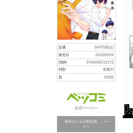
定価
594円(税込)
発売日
2023/09/26
ISBN
9784098722372
判型
新書判
頁
168頁
公式ページへ
「柚木さんちの四兄弟。」ペー
ジへ