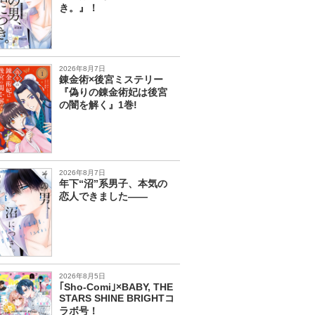
き。』！
2026年8月7日
錬金術×後宮ミステリー
『偽りの錬金術妃は後宮
の闇を解く』1巻!
2026年8月7日
年下“沼”系男子、本気の
恋人できました――
2026年8月5日
｢Sho-Comi｣×BABY, THE
STARS SHINE BRIGHTコ
ラボ号！