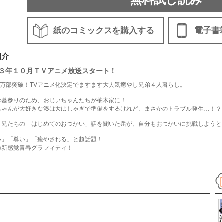
紙のコミックスを購入する
電子書
紹介
３年１０月ＴＶアニメ放送スタート！
30万部突破！TVアニメ化決定でますます大人気癒やし兄弟４人暮らし。
お墓参りのため、おじいちゃんたちが柚木家に！
ちゃんが大好きな湊は大はしゃぎで準備をするけれど、まさかのトラブル発生…！？
、兄たちの「はじめてのおつかい」話を聞いた岳が、自分もおつかいに挑戦しようと
い」「尊い」「癒やされる」と超話題！
の新感覚青春グラフィティ！