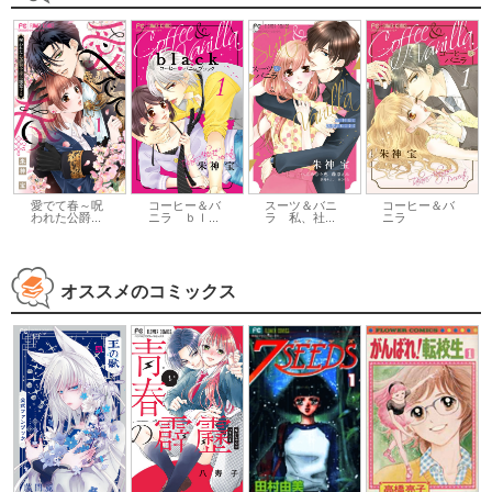
愛でて春～呪
コーヒー＆バ
スーツ＆バニ
コーヒー＆バ
われた公爵...
ニラ ｂｌ...
ラ 私、社...
ニラ
オススメのコミックス