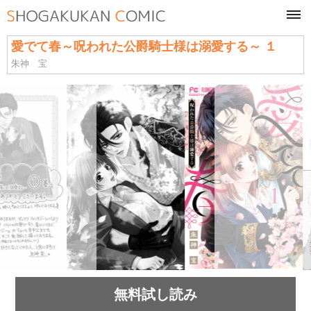
tog
navi
愛でて春～呪われた公爵騎士様は溺愛する～ １
朱神 宝
無料試し読み