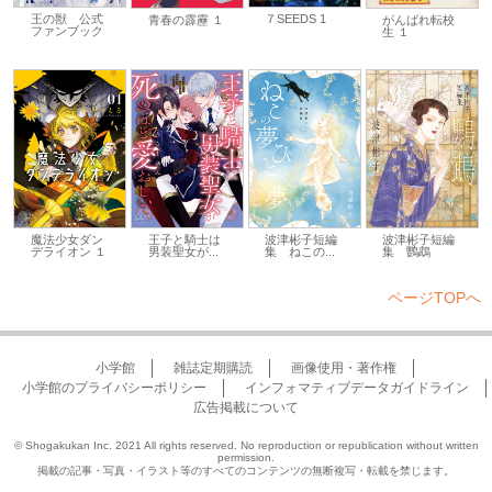
７SEEDS 1
王の獣 公式
青春の霹靂 １
がんばれ転校
ファンブック
生 １
魔法少女ダン
王子と騎士は
波津彬子短編
波津彬子短編
デライオン １
男装聖女が...
集 ねこの...
集 鸚鵡
ページTOPへ
小学館
雑誌定期購読
画像使用・著作権
小学館のプライバシーポリシー
インフォマティブデータガイドライン
広告掲載について
© Shogakukan Inc. 2021 All rights reserved. No reproduction or republication without written
permission.
掲載の記事・写真・イラスト等のすべてのコンテンツの無断複写・転載を禁じます。