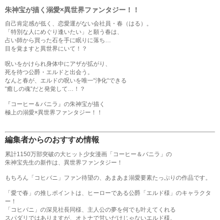
朱神宝が描く溺愛×異世界ファンタジー！！
自己肯定感が低く、恋愛運がない会社員・春（はる）。
「特別な人にめぐり逢いたい」と願う春は、
占い師から買った石を手に眠りに落ち…
目を覚ますと異世界にいて！？
呪いをかけられ身体中にアザが拡がり、
死を待つ公爵・エルドと出会う。
なんと春が、エルドの呪いを唯一“浄化“できる
“癒しの魂“だと発覚して…！？
『コーヒー＆バニラ』の朱神宝が描く
極上の溺愛×異世界ファンタジー！！
編集者からのおすすめ情報
累計1150万部突破の大ヒット少女漫画「コーヒー＆バニラ」の
朱神宝先生の新作は、異世界ファンタジー！
もちろん「コヒバニ」ファン待望の、あまあま溺愛要素たっぷりの作品です。
「愛で春」の推しポイントは、ヒーローである公爵「エルド様」のキャラクタ
ー！
「コヒバニ」の深見社長同様、主人公の夢を何でも叶えてくれる
スパダリではありますが、オトナで甘いだけじゃないエルド様。