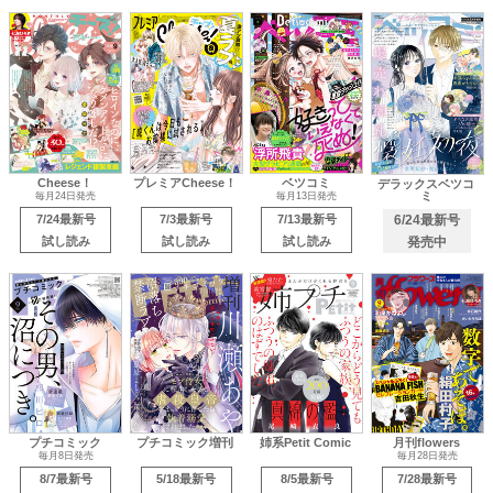
Cheese！
プレミアCheese！
ベツコミ
デラックスベツコ
ミ
毎月24日発売
毎月13日発売
7/24最新号
7/3最新号
7/13最新号
6/24最新号
試し読み
試し読み
試し読み
発売中
プチコミック
プチコミック増刊
姉系Petit Comic
月刊flowers
毎月8日発売
毎月28日発売
8/7最新号
5/18最新号
8/5最新号
7/28最新号