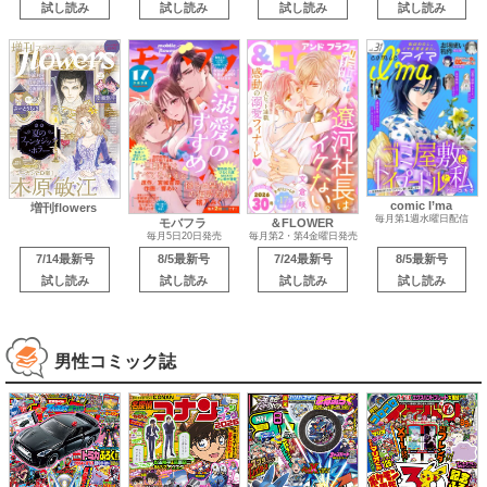
試し読み
試し読み
試し読み
試し読み
comic I’ma
増刊flowers
毎月第1週水曜日配信
モバフラ
＆FLOWER
毎月5日20日発売
毎月第2・第4金曜日発売
7/14最新号
8/5最新号
7/24最新号
8/5最新号
試し読み
試し読み
試し読み
試し読み
男性コミック誌