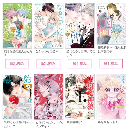
懐妊初夜～一途な社長
は求愛の手...
なきっつらに恋４
恋になるとは聞いてな
残念な恋の主人公たち
い３
４
試し読み
試し読み
試し読み
試し読み
黒豹くんは食べちゃい
東京§神狼７
春恋リセット１
ヒロインなのに、イケ
たい。２
メンアイド...