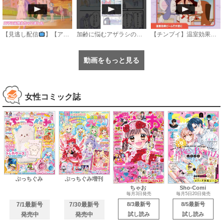
【見逃し配信
】【アニメ】『おねがいアイプリ』第１８話：エマには見えちゃいました
加齢に悩むアザラシの話 #のざらしちゃん #漫画 #サンデーうぇぶり
【チンプイ】温室効果ビームで大切に《公式》
動画をもっと見る
女性コミック誌
ぷっちぐみ
ぷっちぐみ増刊
ちゃお
Sho-Comi
毎月3日発売
毎月5日20日発売
7/1最新号
7/30最新号
8/3最新号
8/5最新号
発売中
発売中
試し読み
試し読み