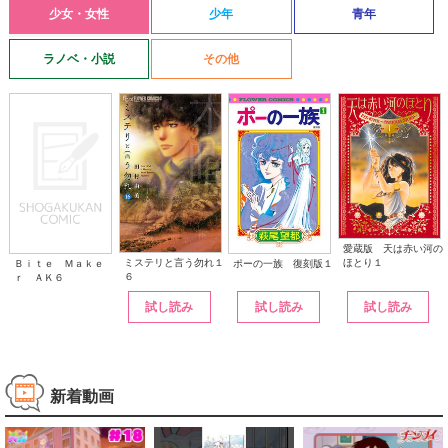
少女・女性
少年
青年
ラノベ・小説
その他
愛蔵版 天は赤い河の
ほとり１
ミステリと言う勿れ１
ポーの一族 復刻版１
Ｂｉｔｅ Ｍａｋｅ
６
ｒ ＡＫ６
試し読み
試し読み
試し読み
新着動画