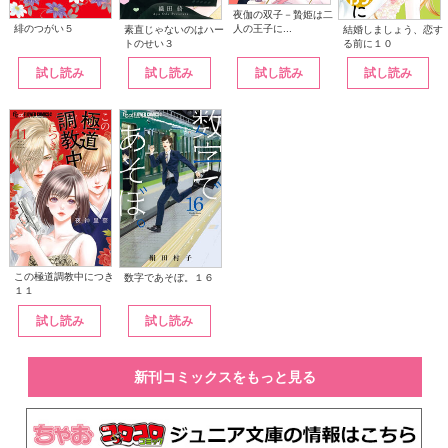
夜伽の双子－贄姫は二
人の王子に...
緋のつがい５
素直じゃないのはハー
結婚しましょう、恋す
トのせい３
る前に１０
試し読み
試し読み
試し読み
試し読み
この極道調教中につき
数字であそぼ。１６
１１
試し読み
試し読み
新刊コミックスをもっと見る