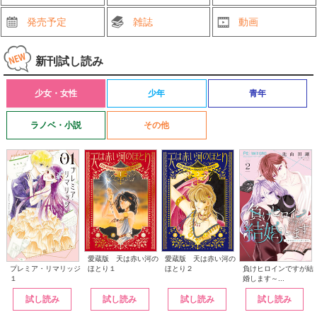
発売予定
雑誌
動画
新刊試し読み
少女・女性
少年
青年
ラノベ・小説
その他
愛蔵版 天は赤い河の
愛蔵版 天は赤い河の
ほとり１
ほとり２
プレミア・リマリッジ
負けヒロインですが結
１
婚します～...
試し読み
試し読み
試し読み
試し読み