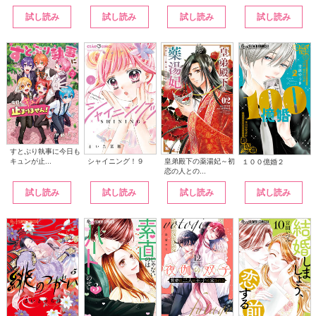
試し読み
試し読み
試し読み
試し読み
すとぷり執事に今日も
シャイニング！９
皇弟殿下の薬湯妃～初
キュンが止...
１００億婚２
恋の人との...
試し読み
試し読み
試し読み
試し読み