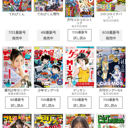
てれびくん
てれびくん増刊
コロコロイチバ
ン！
月刊コロコロコミ
毎月21日発売
ック
毎月15日発売
7/31最新号
4/8最新号
7/15最新号
6/18最新号
発売中
発売中
試し読み
発売中
週刊少年サンデー
少年サンデーS
ゲッサン
月刊サンデーGX
毎週水曜日発売
毎月12日発売
毎月19日発売
8/5最新号
7/24最新号
7/10最新号
7/16最新号
試し読み
試し読み
試し読み
試し読み