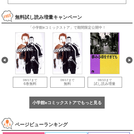
無料試し読み増量キャンペーン
「小学館eコミックストア」で期間限定公開中！
08/17まで
08/17まで
08/10まで
量
6巻無料
無料
試し読み増量
小学館eコミックストアでもっと見る
ページビューランキング