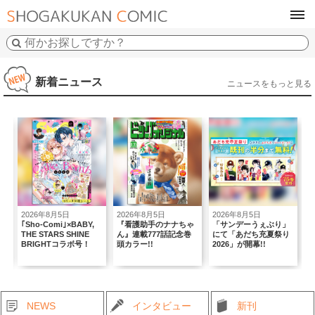
tog
navi
新着ニュース
ニュースをもっと見る
2026年8月5日
2026年8月5日
2026年8月5日
202
｢Sho-Comi｣×BABY,
『看護助手のナナちゃ
「サンデーうぇぶり」
「ち
THE STARS SHINE
ん』連載777話記念巻
にて「あだち充夏祭り
おシ
BRIGHTコラボ号！
頭カラー!!
2026」が開幕!!
上が
NEWS
インタビュー
新刊