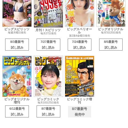
ビッグスピリッツ
ビッグスペリオー
ビッグオリジナル
月刊！スピリッツ
ル
毎週月曜日発売
毎月5日20日発売
毎月27日発売
第2第4金曜日発売
8/3最新号
7/27最新号
7/24最新号
8/5最新号
試し読み
試し読み
試し読み
試し読み
ビッグオリジナル
ビッグコミック
ビッグコミック増
増刊
刊
毎月10日25日発売
6/12最新号
8/7最新号
8/7最新号
試し読み
試し読み
発売中