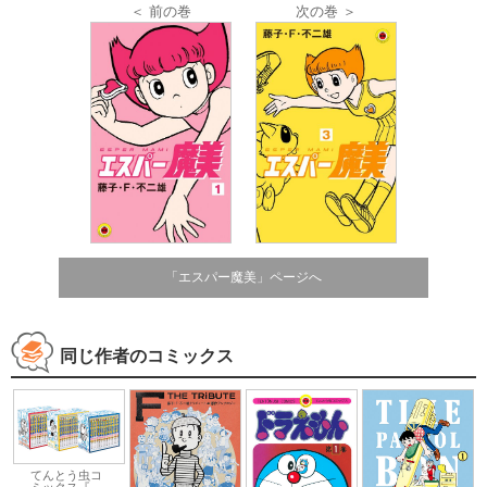
＜ 前の巻
次の巻 ＞
「エスパー魔美」ページへ
同じ作者のコミックス
てんとう虫コ