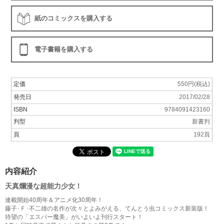
紙のコミックスを購入する
電子書籍を購入する
定価
550円(税込)
発売日
2017/02/28
ISBN
9784091423160
判型
新書判
頁
192頁
内容紹介
天真爛漫な超能力少女！
連載開始40周年＆アニメ化30周年！
藤子･Ｆ･不二雄の名作が次々とよみがえる、てんとう虫コミックス新装版！
待望の「エスパー魔美」がいよいよ刊行スタート！