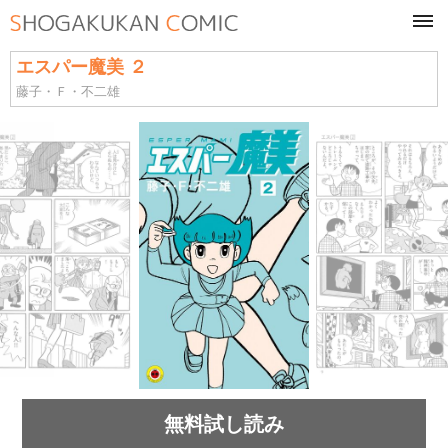
tog
navi
エスパー魔美 ２
藤子・Ｆ・不二雄
無料試し読み