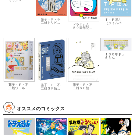
ミックス『...
藤子・Ｆ・不
Ｔ・Ｐぼん
二雄トリビ...
（タイムパ...
ドラえもん
５０周年記...
１００年ドラ
えもん
藤子・Ｆ・不
藤子・Ｆ・不
藤子・Ｆ・不
二雄ＳＦ短...
二雄ワール...
二雄ＳＦ短...
オススメのコミックス