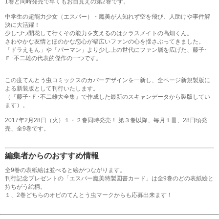
1巻と同時発売で早くもお目見えの第2巻です。
中学生の超能力少女（エスパー）・魔美が人知れず空を飛び、人助けや事件解
決に大活躍！
少しづつ開花して行くその能力を支えるのはクラスメイトの高畑くん。
さわやかな友情とほのかな恋心が幅広いファンの心を揺さぶってきました。
「ドラえもん」や「パーマン」より少し上の世代にファン層を広げた、藤子･
Ｆ･不二雄の代表的傑作の一つです。
この度てんとう虫コミックスのカバーデザインを一新し、全ページ新規製版に
よる新装版として刊行いたします。
（『藤子･Ｆ･不二雄大全集』で作成した最新のスキャンデータから製版してい
ます）。
2017年2月28日（火）１・２巻同時発売！ 第３巻以降、毎月１冊、28日頃発
売、全9巻です。
編集者からのおすすめ情報
全9巻の表紙絵は並べると絵がつながります。
刊行記念プレゼントの「エスパー魔美特製図書カード」は全9巻のどの表紙絵と
持ちがう絵柄。
１、2巻どちらのオビのてんとう虫マークからも応募出来ます！