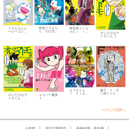
映画ドラえも
ドラえもんム
異世界トシち
ん のび太...
ービーコレ...
ゃん！ ～...
オレだけはマ
トモくん １
藤子・Ｆ・不
ＳＴＲＥＥ
二雄トリビ...
Ｔ ＦＩＧ...
オレだけはマ
エスパー魔美
トモくん ...
１
ページTOPへ
小学館
雑誌定期購読
画像使用・著作権