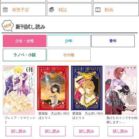
発売予定
雑誌
動画
新刊試し読み
少女・女性
少年
青年
ラノベ・小説
その他
愛蔵版 天は赤い河の
愛蔵版 天は赤い河の
ほとり１
ほとり２
プレミア・リマリッジ
負けヒロインですが結
１
婚します～...
試し読み
試し読み
試し読み
試し読み