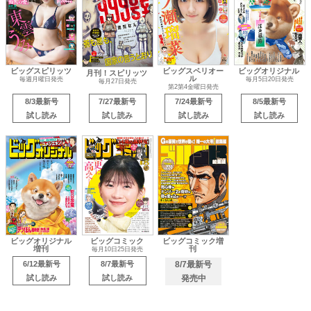
ビッグスピリッツ
ビッグスペリオー
ビッグオリジナル
月刊！スピリッツ
ル
毎週月曜日発売
毎月5日20日発売
毎月27日発売
第2第4金曜日発売
8/3最新号
7/27最新号
7/24最新号
8/5最新号
試し読み
試し読み
試し読み
試し読み
ビッグオリジナル
ビッグコミック
ビッグコミック増
増刊
刊
毎月10日25日発売
6/12最新号
8/7最新号
8/7最新号
試し読み
試し読み
発売中