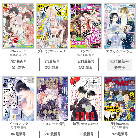
Cheese！
プレミアCheese！
ベツコミ
デラックスベツコ
ミ
毎月24日発売
毎月13日発売
7/24最新号
7/3最新号
7/13最新号
6/24最新号
試し読み
試し読み
試し読み
発売中
プチコミック
プチコミック増刊
姉系Petit Comic
月刊flowers
毎月8日発売
毎月28日発売
8/7最新号
5/18最新号
8/5最新号
7/28最新号