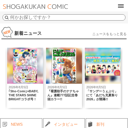
tog
navi
新着ニュース
ニュースをもっと見る
2026年8月5日
2026年8月5日
2026年8月5日
2
｢Sho-Comi｣×BABY,
『看護助手のナナちゃ
「サンデーうぇぶり」
複
THE STARS SHINE
ん』連載777話記念巻
にて「あだち充夏祭り
弾
BRIGHTコラボ号！
頭カラー!!
2026」が開幕!!
NEWS
インタビュー
新刊