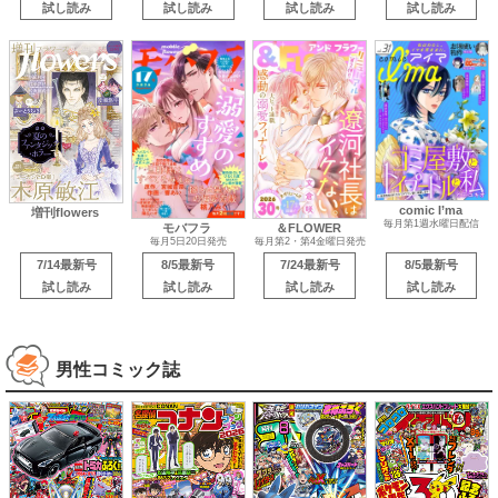
試し読み
試し読み
試し読み
試し読み
comic I’ma
増刊flowers
毎月第1週水曜日配信
モバフラ
＆FLOWER
毎月5日20日発売
毎月第2・第4金曜日発売
7/14最新号
8/5最新号
7/24最新号
8/5最新号
試し読み
試し読み
試し読み
試し読み
男性コミック誌