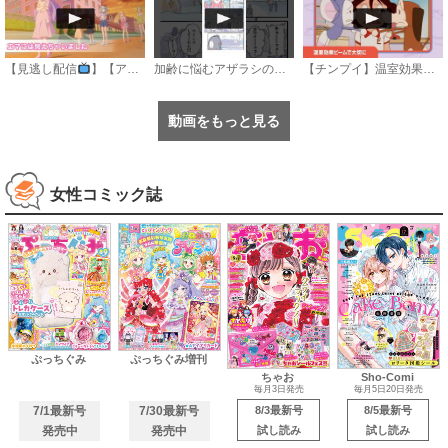
【見逃し配信
】【アニメ】『おねがいアイプリ』第１８話：エマには見えちゃいました
加齢に悩むアザラシの話 #のざらしちゃん #漫画 #サンデーうぇぶり
【チンプイ】温室効果ビームで大切に《公式》
動画をもっと見る
女性コミック誌
ぷっちぐみ
ぷっちぐみ増刊
ちゃお
Sho-Comi
毎月3日発売
毎月5日20日発売
7/1最新号
7/30最新号
8/3最新号
8/5最新号
発売中
発売中
試し読み
試し読み