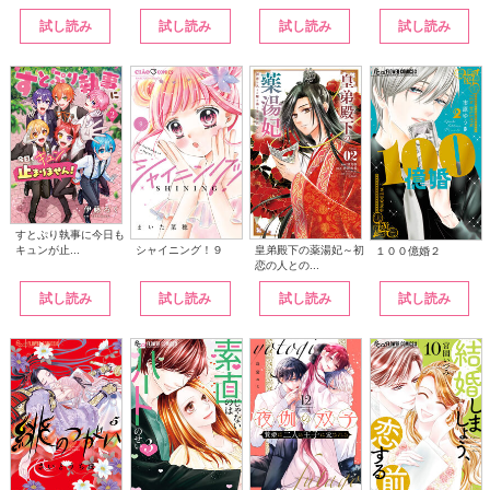
試し読み
試し読み
試し読み
試し読み
すとぷり執事に今日も
シャイニング！９
皇弟殿下の薬湯妃～初
キュンが止...
１００億婚２
恋の人との...
試し読み
試し読み
試し読み
試し読み