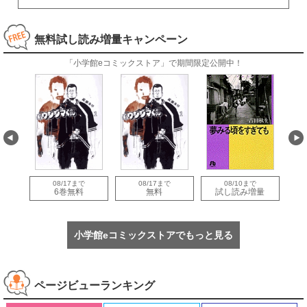
無料試し読み増量キャンペーン
「小学館eコミックストア」で期間限定公開中！
08/17まで
08/17まで
08/10まで
量
6巻無料
無料
試し読み増量
小学館eコミックストアでもっと見る
ページビューランキング