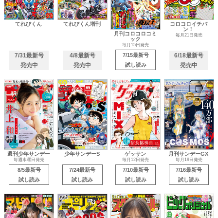
てれびくん
てれびくん増刊
コロコロイチバ
ン！
月刊コロコロコミ
毎月21日発売
ック
毎月15日発売
7/31最新号
4/8最新号
7/15最新号
6/18最新号
発売中
発売中
試し読み
発売中
週刊少年サンデー
少年サンデーS
ゲッサン
月刊サンデーGX
毎週水曜日発売
毎月12日発売
毎月19日発売
8/5最新号
7/24最新号
7/10最新号
7/16最新号
試し読み
試し読み
試し読み
試し読み