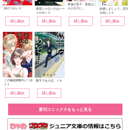
夜伽の双子－贄姫は二
人の王子に...
緋のつがい５
素直じゃないのはハー
結婚しましょう、恋す
トのせい３
る前に１０
試し読み
試し読み
試し読み
試し読み
この極道調教中につき
数字であそぼ。１６
１１
試し読み
試し読み
新刊コミックスをもっと見る