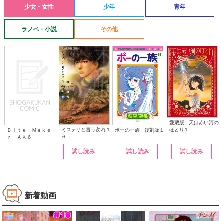
少女・女性
少年
青年
ラノベ・小説
その他
愛蔵版 天は赤い河の
ほとり１
ミステリと言う勿れ１
ポーの一族 復刻版１
Ｂｉｔｅ Ｍａｋｅ
６
ｒ ＡＫ６
試し読み
試し読み
試し読み
新着動画