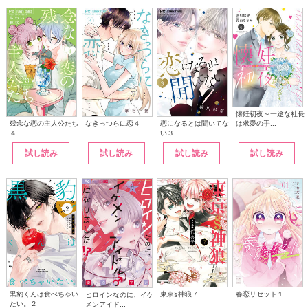
懐妊初夜～一途な社長
は求愛の手...
なきっつらに恋４
恋になるとは聞いてな
残念な恋の主人公たち
い３
４
試し読み
試し読み
試し読み
試し読み
黒豹くんは食べちゃい
東京§神狼７
春恋リセット１
ヒロインなのに、イケ
たい。２
メンアイド...