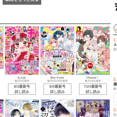
1.
Ａ
杉
ちゃお
Sho-Comi
Cheese！
2.
毎月3日発売
毎月5日20日発売
毎月24日発売
蔵
8/3最新号
8/5最新号
7/24最新号
松
試し読み
試し読み
試し読み