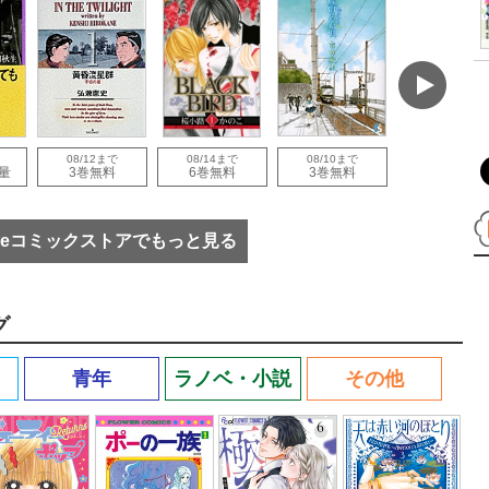
08/12まで
08/14まで
08/10まで
08/30まで
量
3巻無料
6巻無料
3巻無料
1巻無料
eコミックストアでもっと見る
グ
青年
ラノベ・小説
その他