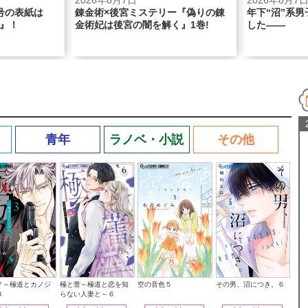
2026年8月7日
2026年8月7日
紙は
錬金術×後宮ミステリー『偽りの錬
年下“沼”系男子、
金術妃は後宮の闇を解く』1巻!
した――
青年
ラノベ・小説
その他
その男、沼につき。６
ノ～極道とカノジ
極と蕾～極道と恋を知
空の音色５
３
らない人妻と～６