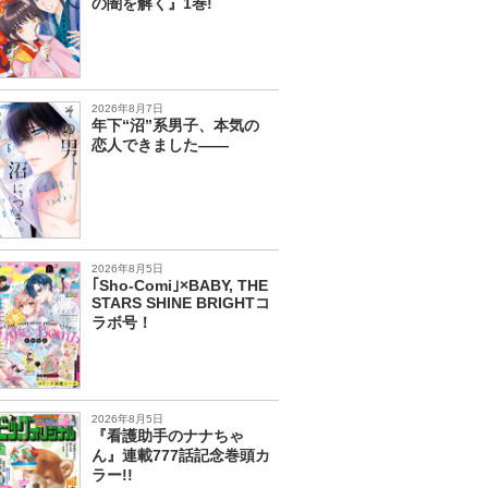
の闇を解く』1巻!
2026年8月7日
年下“沼”系男子、本気の
恋人できました――
2026年8月5日
｢Sho-Comi｣×BABY, THE
STARS SHINE BRIGHTコ
ラボ号！
2026年8月5日
『看護助手のナナちゃ
ん』連載777話記念巻頭カ
ラー!!