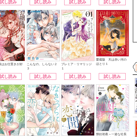
試し読み
試し読み
試し読み
試し読み
愛蔵版 天は赤い河の
ほとり１
こんなの、しらない２
様はお仕置きが好
プレミア・リマリッジ
３
１
１
試し読み
試し読み
試し読み
試し読み
懐妊初夜～一途な社長