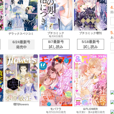
3.
石
プチコミック
プチコミック増刊
デラックスベツコミ
毎月8日発売
8/7最新号
5/18最新号
6/24最新号
4.
試し読み
試し読み
発売中
田
5.
あ
増刊flowers
モバフラ
＆FLOWER
毎月5日20日発売
毎月第2・第4金曜日発売