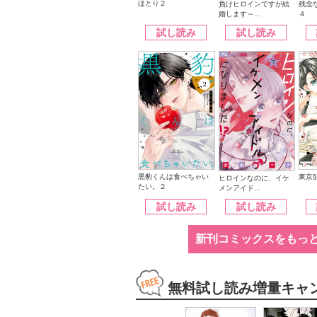
ほとり２
負けヒロインですが結
残念
婚します～...
４
試し読み
試し読み
黒豹くんは食べちゃい
東京
ヒロインなのに、イケ
たい。２
メンアイド...
試し読み
試し読み
新刊コミックスをもっ
無料試し読み増量キャ