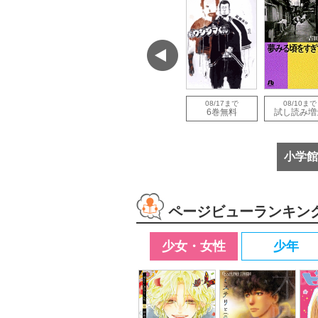
で
08/12まで
08/12まで
08/17まで
08/10まで
増量
試し読み増量
試し読み増量
6巻無料
試し読み増
小学館
ページビューランキン
少女・女性
少年