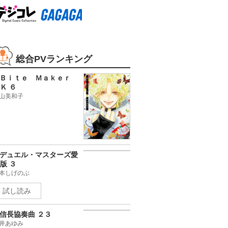
総合PVランキング
Ｂｉｔｅ Ｍａｋｅｒ
Ｋ ６
山美和子
デュエル・マスターズ愛
版 ３
本しげのぶ
試し読み