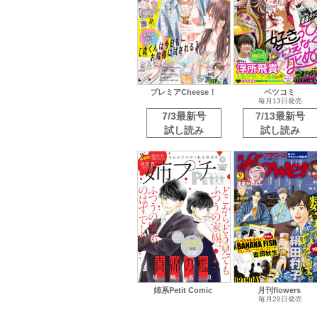
プレミアCheese！
ベツコミ
毎月13日発売
7/3最新号
7/13最新号
試し読み
試し読み
姉系Petit Comic
月刊flowers
毎月28日発売