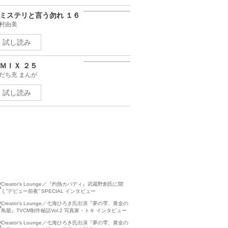
信長協奏曲 ２３
井あゆみ
ミステリと言う勿れ １６
村由美
試し読み
ＭＩＸ ２５
だち充 まんが
試し読み