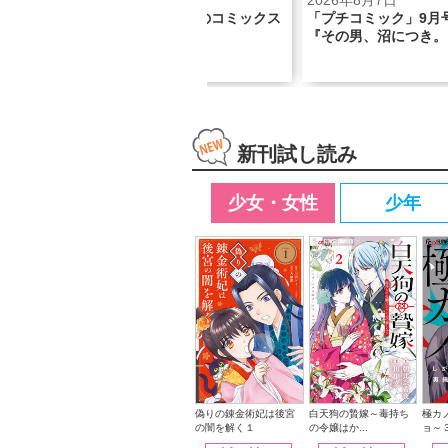
2026年7月28日
2026年8月7日
「くまのまーくん」初のコミックス
「プチコミック」9月号の表
化!!
『その男、沼につき。』！
新刊試し読み
少女・女性
少年
白天狗の贄嫁～毒持ち
偽りの錬金術妃は後宮
極カ
の令嬢はか...
の闇を解く１
ョ～