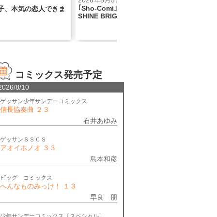
2026年8月5日
2026年8月
｢Sho-Comi｣×BABY, THE STARS
本気の恋人できま
『看護助手
SHINE BRIGHTコラボ号！
話記念巻頭カ
コミックス発売予定
2026/8/10
ゲッサン少年サンデーコミックス
信長協奏曲 ２３
石井あゆみ
ゲッサンＳＳＣＳ
アオイホノオ ３３
島本和彦
ビッグ コミックス
へんなものみっけ！ １３
早良 朋
少年サンデーコミックス〔スペシャル〕