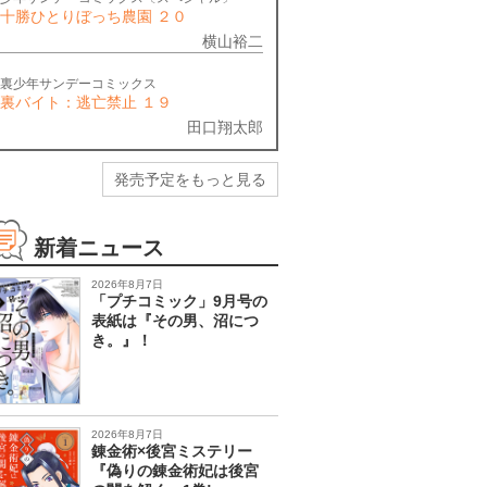
十勝ひとりぼっち農園 ２０
横山裕二
裏少年サンデーコミックス
裏バイト：逃亡禁止 １９
田口翔太郎
発売予定をもっと見る
新着ニュース
2026年8月7日
「プチコミック」9月号の
表紙は『その男、沼につ
き。』！
2026年8月7日
錬金術×後宮ミステリー
『偽りの錬金術妃は後宮