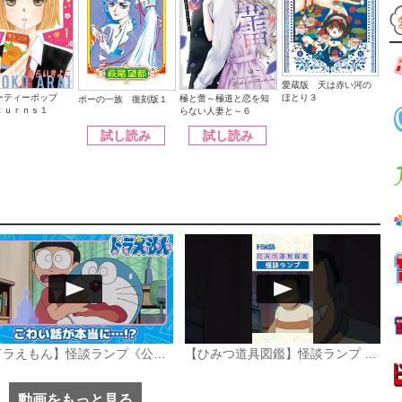
愛蔵版 天は赤い河の
ほとり３
ーティーポップ
極と蕾～極道と恋を知
ポーの一族 復刻版１
ｔｕｒｎｓ１
らない人妻と～６
試し読み
試し読み
【ドラえもん】怪談ランプ《公式》
【ひみつ道具図鑑】怪談ランプ #ドラえもん #doraemon #ひみつ道具
動画をもっと見る