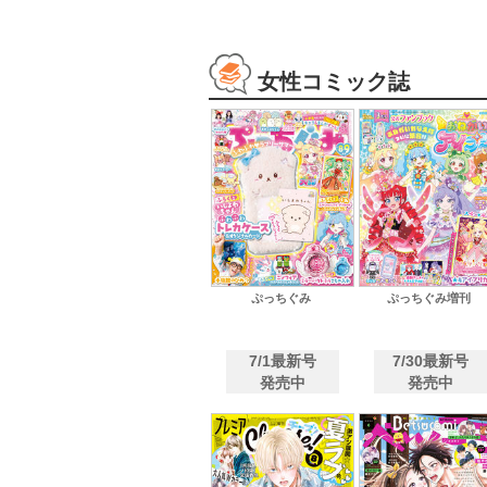
女性コミック誌
ぷっちぐみ
ぷっちぐみ増刊
7/1最新号
7/30最新号
発売中
発売中