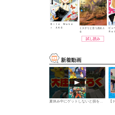
Ｂｉｔｅ Ｍａｋｅ
ｒ ＡＫ６
ビュ
ミステリと言う勿れ１
Ｒｅ
６
試し読み
新着動画
夏休み中にゲットしないと損をする コロコロコミック9月号大注目ふろく3選