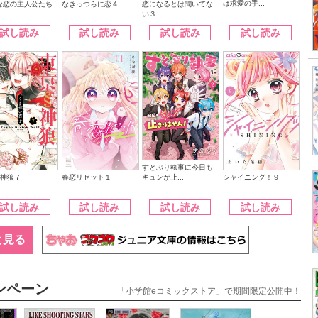
は求愛の手...
なきっつらに恋４
恋になるとは聞いてな
な恋の主人公たち
い３
試し読み
試し読み
試し読み
試し読み
すとぷり執事に今日も
キュンが止...
§神狼７
シャイニング！９
春恋リセット１
試し読み
試し読み
試し読み
試し読み
と見る
ンペーン
「小学館eコミックストア」で期間限定公開中！