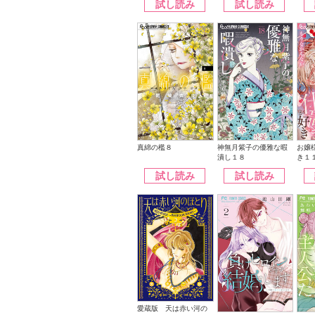
試し読み
試し読み
神無月紫子の優雅な暇
真綿の檻８
お嬢
潰し１８
き１
試し読み
試し読み
愛蔵版 天は赤い河の