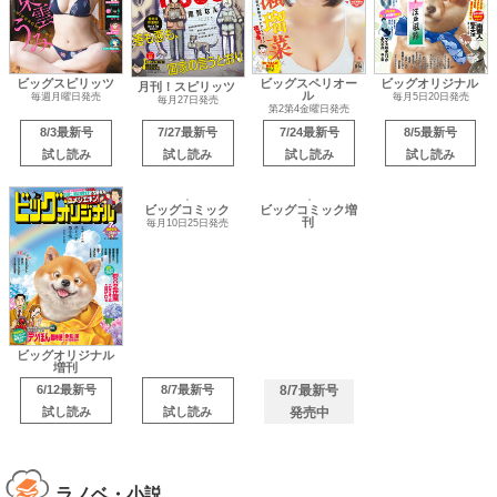
ビッグスピリッツ
ビッグスペリオー
ビッグオリジナル
月刊！スピリッツ
ル
毎週月曜日発売
毎月5日20日発売
毎月27日発売
第2第4金曜日発売
8/3最新号
7/27最新号
7/24最新号
8/5最新号
試し読み
試し読み
試し読み
試し読み
ビッグオリジナル
ビッグコミック
ビッグコミック増
増刊
刊
毎月10日25日発売
6/12最新号
8/7最新号
8/7最新号
試し読み
試し読み
発売中