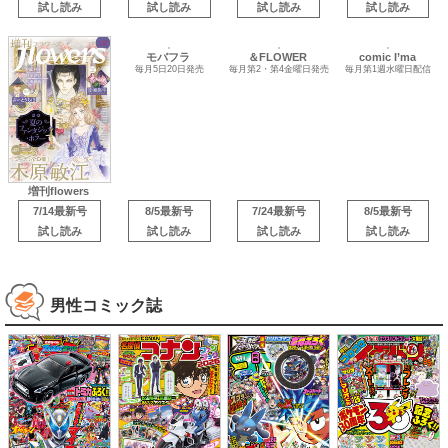
試し読み
試し読み
試し読み
試し読み
comic I’ma
増刊flowers
毎月第1週水曜日配信
モバフラ
＆FLOWER
毎月5日20日発売
毎月第2・第4金曜日発売
7/14最新号
8/5最新号
7/24最新号
8/5最新号
試し読み
試し読み
試し読み
試し読み
男性コミック誌