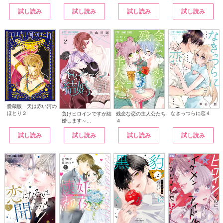
試し読み
試し読み
試し読み
試し読み
愛蔵版 天は赤い河の
なきっつらに恋４
ほとり２
負けヒロインですが結
残念な恋の主人公たち
婚します～...
４
試し読み
試し読み
試し読み
試し読み