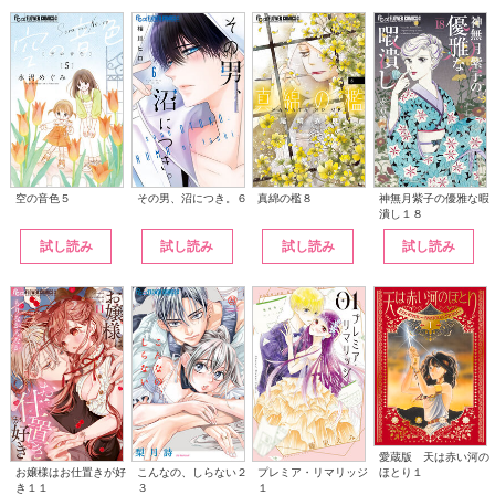
その男、沼につき。６
神無月紫子の優雅な暇
空の音色５
真綿の檻８
潰し１８
試し読み
試し読み
試し読み
試し読み
愛蔵版 天は赤い河の
こんなの、しらない２
ほとり１
お嬢様はお仕置きが好
プレミア・リマリッジ
３
き１１
１