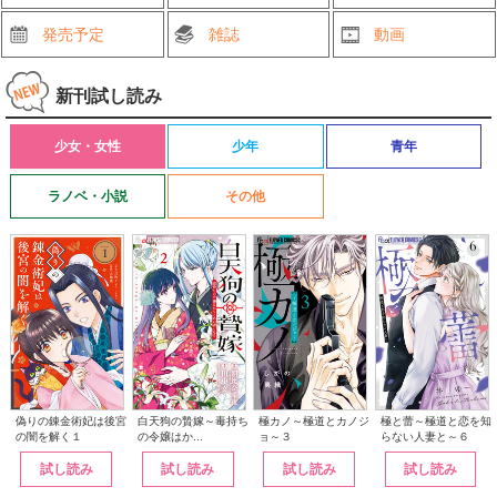
発売予定
雑誌
動画
新刊試し読み
少女・女性
少年
青年
ラノベ・小説
その他
白天狗の贄嫁～毒持ち
偽りの錬金術妃は後宮
極カノ～極道とカノジ
極と蕾～極道と恋を知
の令嬢はか...
の闇を解く１
ョ～３
らない人妻と～６
試し読み
試し読み
試し読み
試し読み