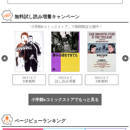
無料試し読み増量キャンペーン
「小学館eコミックストア」で期間限定公開中！
08/17まで
08/10まで
08/12まで
量
6巻無料
試し読み増量
3巻無料
小学館eコミックストアでもっと見る
ページビューランキング