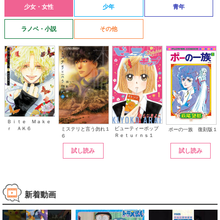
少女・女性
少年
青年
ラノベ・小説
その他
Ｂｉｔｅ Ｍａｋｅ
ｒ ＡＫ６
ビューティーポップ
ミステリと言う勿れ１
ポーの一族 復刻版１
Ｒｅｔｕｒｎｓ１
６
試し読み
試し読み
新着動画