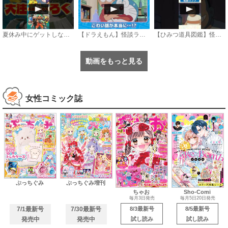
夏休み中にゲットしないと損をする コロコロコミック9月号大注目ふろく3選
【ドラえもん】怪談ランプ《公式》
【ひみつ道具図鑑】怪談ランプ #ドラえもん #doraemon #ひみつ道具
動画をもっと見る
女性コミック誌
ぷっちぐみ
ぷっちぐみ増刊
ちゃお
Sho-Comi
毎月3日発売
毎月5日20日発売
7/1最新号
7/30最新号
8/3最新号
8/5最新号
発売中
発売中
試し読み
試し読み