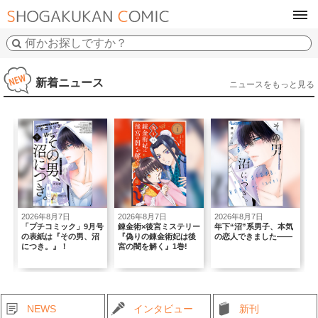
tog
navi
新着ニュース
ニュースをもっと見る
2026年8月7日
2026年8月7日
2026年8月7日
2
初
「プチコミック」9月号
錬金術×後宮ミステリー
年下“沼”系男子、本気
｢
の表紙は『その男、沼
『偽りの錬金術妃は後
の恋人できました――
T
につき。』！
宮の闇を解く』1巻!
B
NEWS
インタビュー
新刊