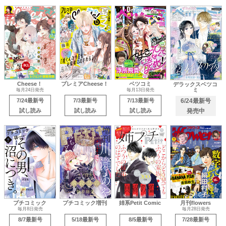
Cheese！
プレミアCheese！
ベツコミ
デラックスベツコ
ミ
毎月24日発売
毎月13日発売
7/24最新号
7/3最新号
7/13最新号
6/24最新号
試し読み
試し読み
試し読み
発売中
プチコミック
プチコミック増刊
姉系Petit Comic
月刊flowers
毎月8日発売
毎月28日発売
8/7最新号
5/18最新号
8/5最新号
7/28最新号