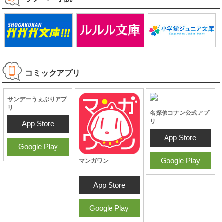
ラノベ・小説
コミックアプリ
名探偵コナン公式アプ
リ
App Store
Google Play
サンデーうぇぶりアプ
マンガワン
リ
App Store
App Store