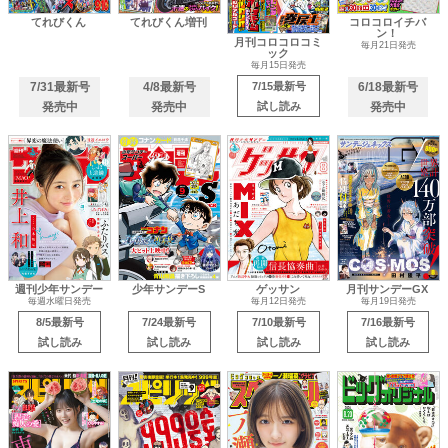
てれびくん
てれびくん増刊
コロコロイチバ
ン！
月刊コロコロコミ
毎月21日発売
ック
毎月15日発売
7/31最新号
4/8最新号
7/15最新号
6/18最新号
発売中
発売中
試し読み
発売中
週刊少年サンデー
少年サンデーS
ゲッサン
月刊サンデーGX
毎週水曜日発売
毎月12日発売
毎月19日発売
8/5最新号
7/24最新号
7/10最新号
7/16最新号
試し読み
試し読み
試し読み
試し読み