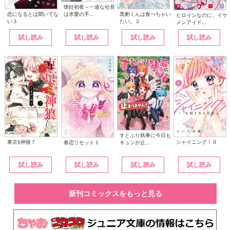
懐妊初夜～一途な社長
は求愛の手...
恋になるとは聞いてな
黒豹くんは食べちゃい
ヒロインなのに、イケ
い３
たい。２
メンアイド...
試し読み
試し読み
試し読み
試し読み
すとぷり執事に今日も
東京§神狼７
シャイニング！９
キュンが止...
春恋リセット１
試し読み
試し読み
試し読み
試し読み
新刊コミックスをもっと見る