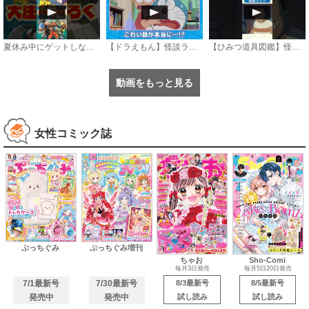
夏休み中にゲットしないと損をする コロコロコミック9月号大注目ふろく3選
【ドラえもん】怪談ランプ《公式》
【ひみつ道具図鑑】怪談ランプ #ドラえもん #doraemon #ひみつ道具
動画をもっと見る
女性コミック誌
ぷっちぐみ
ぷっちぐみ増刊
ちゃお
Sho-Comi
毎月3日発売
毎月5日20日発売
7/1最新号
7/30最新号
8/3最新号
8/5最新号
発売中
発売中
試し読み
試し読み