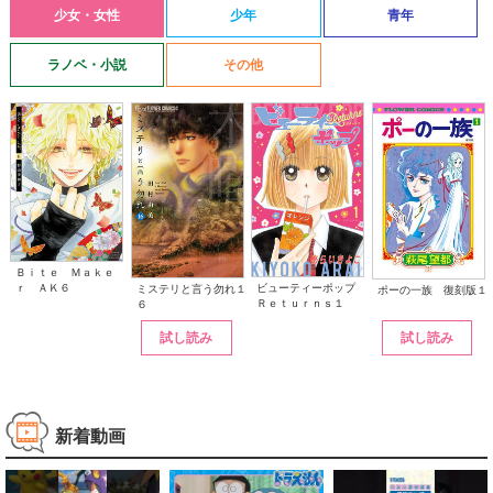
少女・女性
少年
青年
ラノベ・小説
その他
Ｂｉｔｅ Ｍａｋｅ
ｒ ＡＫ６
ビューティーポップ
ミステリと言う勿れ１
ポーの一族 復刻版１
Ｒｅｔｕｒｎｓ１
６
試し読み
試し読み
新着動画