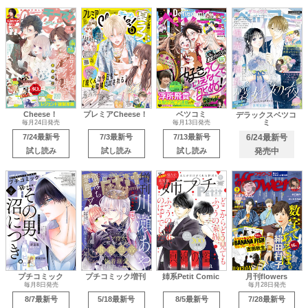
Cheese！
プレミアCheese！
ベツコミ
デラックスベツコ
ミ
毎月24日発売
毎月13日発売
7/24最新号
7/3最新号
7/13最新号
6/24最新号
試し読み
試し読み
試し読み
発売中
プチコミック
プチコミック増刊
姉系Petit Comic
月刊flowers
毎月8日発売
毎月28日発売
8/7最新号
5/18最新号
8/5最新号
7/28最新号