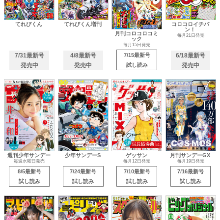
てれびくん
てれびくん増刊
コロコロイチバ
ン！
月刊コロコロコミ
毎月21日発売
ック
毎月15日発売
7/31最新号
4/8最新号
7/15最新号
6/18最新号
発売中
発売中
試し読み
発売中
週刊少年サンデー
少年サンデーS
ゲッサン
月刊サンデーGX
毎週水曜日発売
毎月12日発売
毎月19日発売
8/5最新号
7/24最新号
7/10最新号
7/16最新号
試し読み
試し読み
試し読み
試し読み