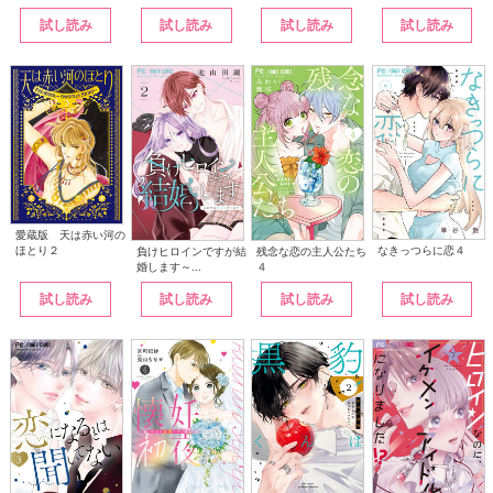
試し読み
試し読み
試し読み
試し読み
愛蔵版 天は赤い河の
なきっつらに恋４
ほとり２
負けヒロインですが結
残念な恋の主人公たち
婚します～...
４
試し読み
試し読み
試し読み
試し読み