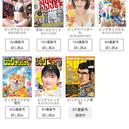
ビッグスピリッツ
ビッグスペリオー
ビッグオリジナル
月刊！スピリッツ
ル
毎週月曜日発売
毎月5日20日発売
毎月27日発売
第2第4金曜日発売
8/3最新号
7/27最新号
7/24最新号
8/5最新号
試し読み
試し読み
試し読み
試し読み
ビッグオリジナル
ビッグコミック
ビッグコミック増
増刊
刊
毎月10日25日発売
6/12最新号
8/7最新号
8/7最新号
試し読み
試し読み
発売中