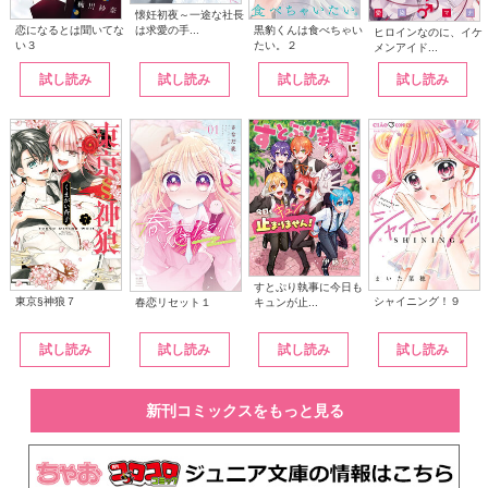
懐妊初夜～一途な社長
は求愛の手...
恋になるとは聞いてな
黒豹くんは食べちゃい
ヒロインなのに、イケ
い３
たい。２
メンアイド...
試し読み
試し読み
試し読み
試し読み
すとぷり執事に今日も
東京§神狼７
シャイニング！９
キュンが止...
春恋リセット１
試し読み
試し読み
試し読み
試し読み
新刊コミックスをもっと見る