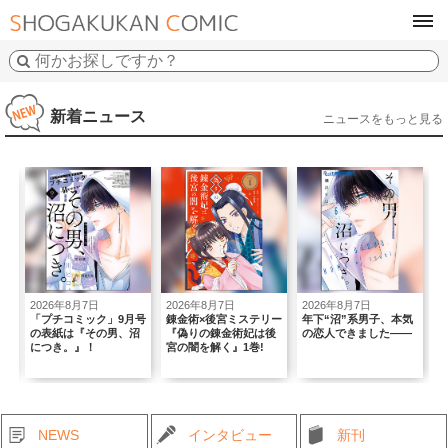
tog
navi
新着ニュース
ニュースをもっと見る
2026年8月7日
2026年8月7日
2026年8月5日
」9月号
錬金術×後宮ミステリー
年下“沼”系男子、本気
｢Sho-Comi｣×BABY,
男、沼
『偽りの錬金術妃は後
の恋人できました――
THE STARS SHINE
宮の闇を解く』1巻!
BRIGHTコラボ号！
NEWS
インタビュー
新刊