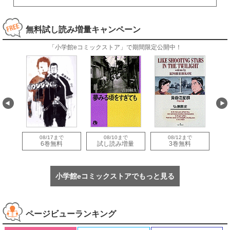
無料試し読み増量キャンペーン
「小学館eコミックストア」で期間限定公開中！
08/17まで
08/10まで
08/12まで
量
6巻無料
試し読み増量
3巻無料
小学館eコミックストアでもっと見る
ページビューランキング