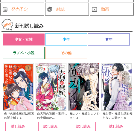
発売予定
雑誌
動画
新刊試し読み
少女・女性
少年
青年
ラノベ・小説
その他
白天狗の贄嫁～毒持ち
偽りの錬金術妃は後宮
極カノ～極道とカノジ
極と蕾～極道と恋を知
の令嬢はか...
の闇を解く１
ョ～３
らない人妻と～６
試し読み
試し読み
試し読み
試し読み