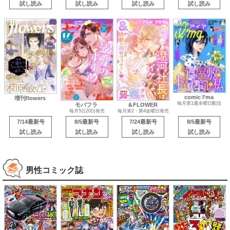
試し読み
試し読み
試し読み
試し読み
comic I’ma
増刊flowers
毎月第1週水曜日配信
モバフラ
＆FLOWER
毎月5日20日発売
毎月第2・第4金曜日発売
7/14最新号
8/5最新号
7/24最新号
8/5最新号
試し読み
試し読み
試し読み
試し読み
男性コミック誌