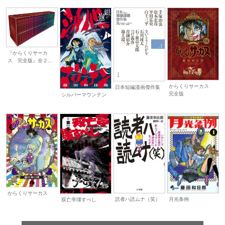
『からくりサーカ
ス 完全版』全２...
からくりサーカス
日本短編漫画傑作集
完全版
シルバーマウンテン
からくりサーカス
月光条例
読者ハ読ムナ（笑）
双亡亭壊すべし