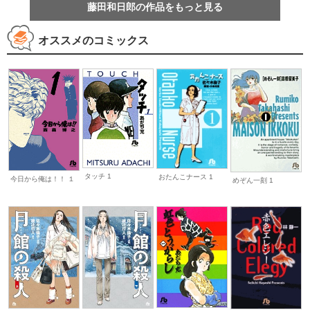
藤田和日郎の作品をもっと見る
オススメのコミックス
タッチ 1
おたんこナース 1
今日から俺は！！ １
めぞん一刻 1