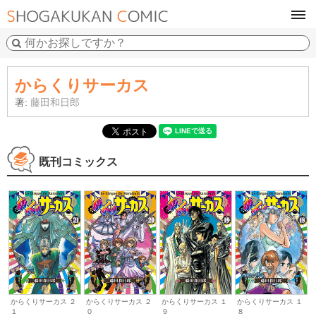
tog
navi
からくりサーカス
著:
藤田和日郎
既刊コミックス
からくりサーカス ２
からくりサーカス ２
からくりサーカス １
からくりサーカス １
１
０
９
８