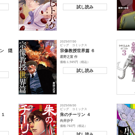
試し読み
2025/07/30
ビッグ コミックス
ン 隠
宗像教授世界篇 ６
星野之宣 作
価格:1,595円（税込）
試し読み
2025/06/30
ビッグ コミックス
 １
朱のチーリン ４
向井沙子
価格:792円（税込）
試し読み