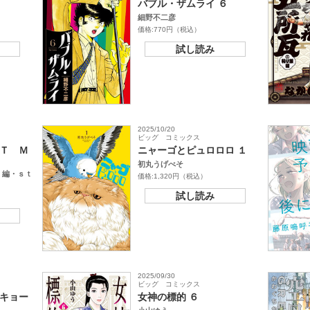
バブル・ザムライ ６
細野不二彦
価格:770円（税込）
試し読み
2025/10/20
ビッグ コミックス
Ｔ Ｍ
ニャーゴとピュロロロ １
初丸うげべそ
 編・ｓｔ
価格:1,320円（税込）
試し読み
2025/09/30
ビッグ コミックス
キョー
女神の標的 ６