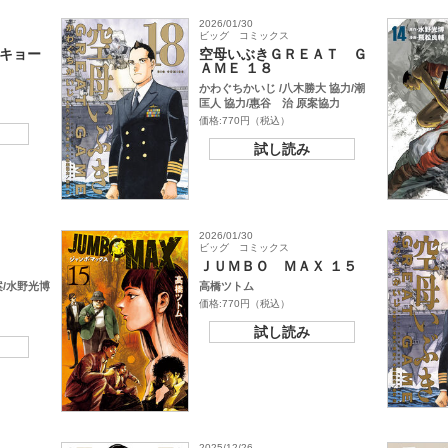
2026/01/30
ビッグ コミックス
キョー
空母いぶきＧＲＥＡＴ Ｇ
ＡＭＥ １８
かわぐちかいじ /八木勝大 協力/潮
匡人 協力/惠谷 治 原案協力
価格:770円（税込）
試し読み
2026/01/30
ビッグ コミックス
ＪＵＭＢＯ ＭＡＸ １５
案/水野光博
高橋ツトム
価格:770円（税込）
試し読み
2025/12/26