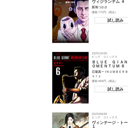
ヴィジランテム ４
新海つかさ
価格:770円（税込）
試し読み
2025/10/30
ビッグ コミックス
ＢＬＵＥ ＧＩＡＮ
ＯＭＥＮＴＵＭ ６
石塚真一 /ＮＵＭＢＥＲ８
ｏｒｙ
価格:968円（税込）
試し読み
2025/09/30
ビッグ コミックス
ヴィンテージ・トー
１