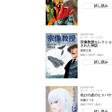
試し読み
2025/07/30
ビッグ コミックス
宗像教授セレクショ
された神話
星野之宣
価格:1,595円（税込）
試し読み
2025/07/30
ビッグ コミックス
化けの皮のヒトバケ
佐藤さつき
価格:770円（税込）
試し読み