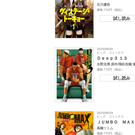
石川優吾
価格:770円（税込）
試し読み
2025/09/30
ビッグ コミックス
Ｄｅｅｐ３ １３
水野光博 原作/飛松良輔 
価格:770円（税込）
試し読み
2025/08/29
ビッグ コミックス
ＪＵＭＢＯ ＭＡＸ
高橋ツトム
価格:770円（税込）