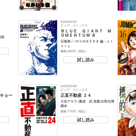
2026/06/30
ビッグ コミックス
ＢＬＵＥ ＧＩＡＮＴ Ｍ
ＯＭＥＮＴＵＭ ８
漫画
石塚真一 /ＮＵＭＢＥＲ８ 編・ｓｔ
ｏｒｙ
価格:968円（税込）
試し読み
2026/05/08
ビッグ コミックス
キョー
正直不動産 ２４
大谷アキラ /夏原 武 原案/水野光博
脚本
価格:770円（税込）
試し読み