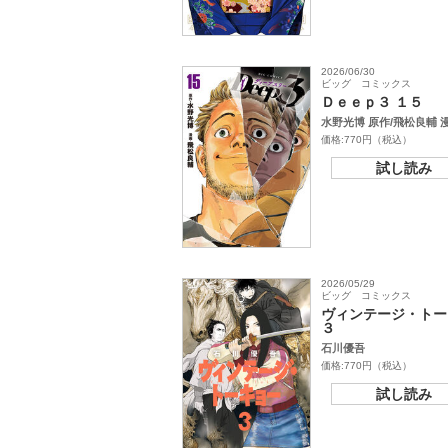
2026/06/30
ビッグ コミックス
Ｄｅｅｐ３ １５
水野光博 原作/飛松良輔 
価格:770円（税込）
試し読み
2026/05/29
ビッグ コミックス
ヴィンテージ・トー
３
石川優吾
価格:770円（税込）
試し読み