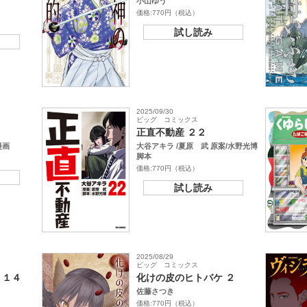
小山ゆう
価格:770円（税込）
試し読み
2025/09/30
ビッグ コミックス
正直不動産 ２２
漫画
大谷アキラ /夏原 武 原案/水野光博
脚本
価格:770円（税込）
試し読み
2025/08/29
ビッグ コミックス
 １４
化けの皮のヒトバケ ２
佐藤さつき
価格:770円（税込）