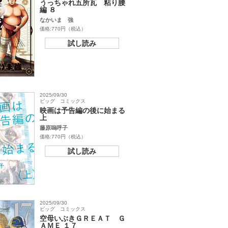
うっちゃれ五所瓦 粘り腰
編 ８
なかいま 強
価格:770円（税込）
試し読み
2025/09/30
ビッグ コミックス
映画は予告編の後に始まる
上
藤原嗚呼子
価格:770円（税込）
試し読み
2025/09/30
ビッグ コミックス
空母いぶきＧＲＥＡＴ Ｇ
ＡＭＥ １７