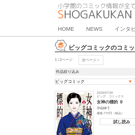
HOME
NEWS
インタ
ビッグコミックのコミッ
1 / 2ページ
次ページ＞
作品絞り込み
2026/07/30
ビッグ コミックス
女神の標的 ９
小山ゆう
価格:770円（税込）
試し読み