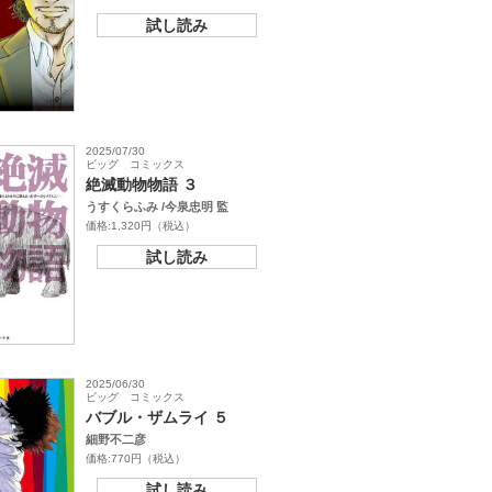
試し読み
2025/07/30
ビッグ コミックス
絶滅動物物語 ３
うすくらふみ /今泉忠明 監
価格:1,320円（税込）
試し読み
2025/06/30
ビッグ コミックス
バブル・ザムライ ５
細野不二彦
価格:770円（税込）
試し読み