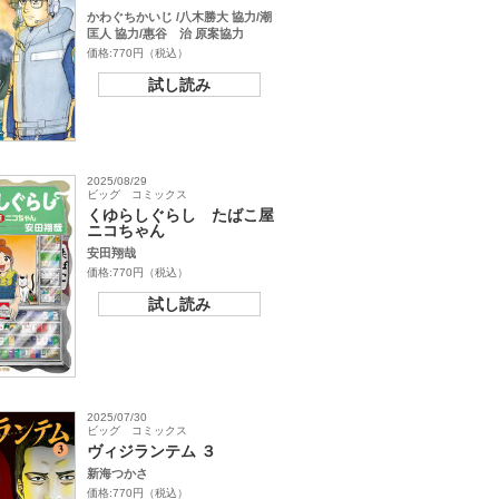
かわぐちかいじ /八木勝大 協力/潮
匡人 協力/惠谷 治 原案協力
価格:770円（税込）
試し読み
2025/08/29
ビッグ コミックス
くゆらしぐらし たばこ屋
ニコちゃん
安田翔哉
価格:770円（税込）
試し読み
2025/07/30
ビッグ コミックス
ヴィジランテム ３
新海つかさ
価格:770円（税込）