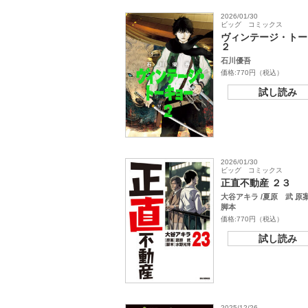
2026/01/30
ビッグ コミックス
ヴィンテージ・トー
２
石川優吾
価格:770円（税込）
試し読み
2026/01/30
ビッグ コミックス
正直不動産 ２３
大谷アキラ /夏原 武 原
脚本
価格:770円（税込）
試し読み
2025/12/26