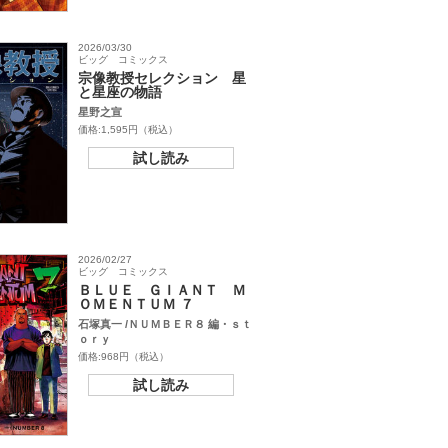
2026/03/30
ビッグ コミックス
宗像教授セレクション 星
と星座の物語
星野之宣
価格:1,595円（税込）
試し読み
2026/02/27
ビッグ コミックス
ＢＬＵＥ ＧＩＡＮＴ Ｍ
ＯＭＥＮＴＵＭ ７
石塚真一 /ＮＵＭＢＥＲ８ 編・ｓｔ
ｏｒｙ
価格:968円（税込）
試し読み