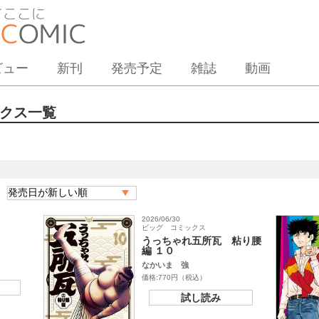
ビュー
新刊
発売予定
雑誌
動画
クス一覧
2026/06/30
ビッグ コミックス
うっちゃれ五所瓦 粘り腰
編 １０
なかいま 強
価格:770円（税込）
試し読み