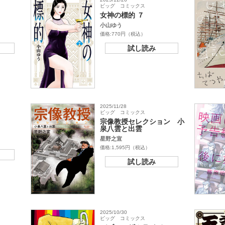
ビッグ コミックス
女神の標的 ７
小山ゆう
価格:770円（税込）
試し読み
2025/11/28
ビッグ コミックス
宗像教授セレクション 小
泉八雲と出雲
星野之宣
価格:1,595円（税込）
試し読み
2025/10/30
ビッグ コミックス