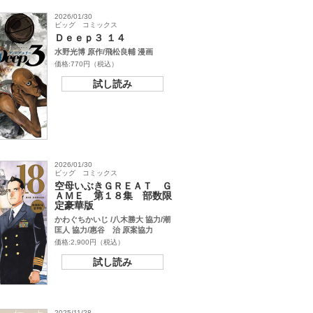
2026/01/30
ビッグ コミックス
Ｄｅｅｐ３ １４
水野光博 原作/飛松良輔 漫画
価格:770円（税込）
試し読み
2026/01/30
ビッグ コミックス
空母いぶきＧＲＥＡＴ Ｇ
ＡＭＥ 第１８集 部数限
定豪華版
かわぐちかいじ /八木勝大 協力/潮
匡人 協力/惠谷 治 原案協力
価格:2,900円（税込）
試し読み
2025/11/28