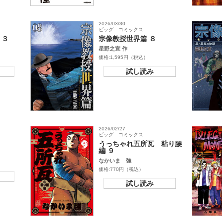
2026/03/30
ビッグ コミックス
 ３
宗像教授世界篇 ８
星野之宣 作
価格:1,595円（税込）
試し読み
2026/02/27
ビッグ コミックス
７
うっちゃれ五所瓦 粘り腰
編 ９
なかいま 強
価格:770円（税込）
試し読み