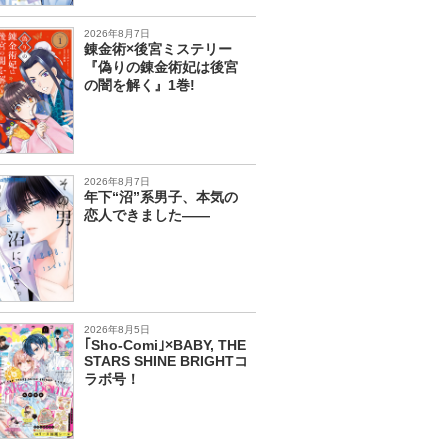
2026年8月7日
錬金術×後宮ミステリー
『偽りの錬金術妃は後宮
の闇を解く』1巻!
2026年8月7日
年下“沼”系男子、本気の
恋人できました――
2026年8月5日
｢Sho-Comi｣×BABY, THE
STARS SHINE BRIGHTコ
ラボ号！