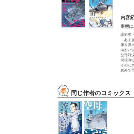
内容
事態は
護衛艦
「あま
第５護
向かい
空母対
現場海
そのわ
意外で苛
同じ作者のコミックス