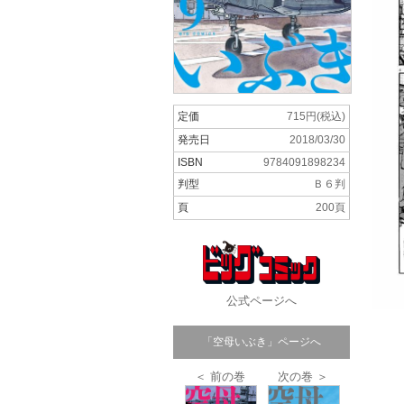
定価
715円(税込)
発売日
2018/03/30
ISBN
9784091898234
判型
Ｂ６判
頁
200頁
公式ページへ
「空母いぶき」ページへ
＜ 前の巻
次の巻 ＞