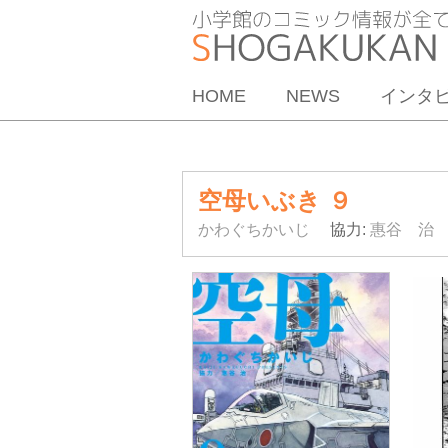
HOME
NEWS
インタ
空母いぶき ９
かわぐちかいじ
協力:
惠谷 治