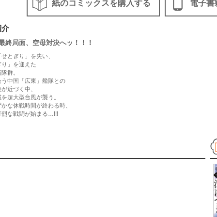
紙のコミックスを購入する
電子書
紹介
最終局面、空母対決へッ！！！
「せとぎり」を失い、
ぎり」を迎えた
衛隊群。
合う中国「広東」艦隊との
決が近づく中、
域を超大型台風が襲う。
ずかな休戦時間が終わる時、
烈な戦闘が始まる…!!!