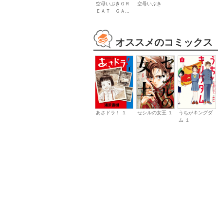
空母いぶきＧＲ
空母いぶき
ＥＡＴ ＧＡ...
オススメのコミックス
あさドラ！ １
セシルの女王 １
うちがキングダ
ム １