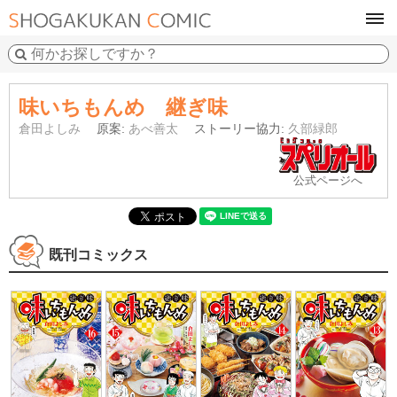
tog
navi
味いちもんめ 継ぎ味
倉田よしみ
原案:
あべ善太
ストーリー協力:
久部緑郎
公式ページへ
既刊コミックス