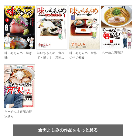
らーめん再遊記
味いちもんめ 継ぎ
味いちもんめ 食べ
味いちもんめ 世界
味
て・描く！ 漫画...
の中の和食
らーめん才遊記の芹
沢さん
倉田よしみの作品をもっと見る