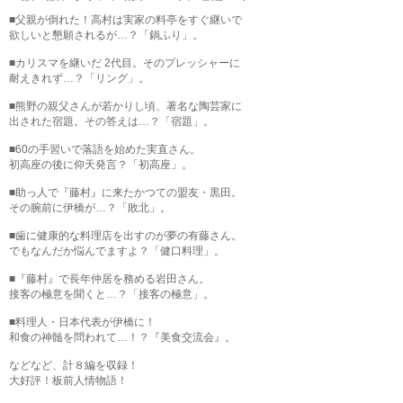
■父親が倒れた！高村は実家の料亭をすぐ継いで
欲しいと懇願されるが…？「鍋ふり」。
■カリスマを継いだ 2代目。そのプレッシャーに
耐えきれず…？「リング」。
■熊野の親父さんが若かりし頃、著名な陶芸家に
出された宿題。その答えは…？「宿題」。
■60の手習いで落語を始めた実直さん。
初高座の後に仰天発言？「初高座」。
■助っ人で『藤村』に来たかつての盟友・黒田。
その腕前に伊橋が…？「敗北」。
■歯に健康的な料理店を出すのが夢の有藤さん。
でもなんだか悩んでますよ？「健口料理」。
■『藤村』で長年仲居を務める岩田さん。
接客の極意を聞くと…？「接客の極意」。
■料理人・日本代表が伊橋に！
和食の神髄を問われて…！？『美食交流会』。
などなど、計８編を収録！
大好評！板前人情物語！