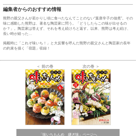
編集者からのおすすめ情報
熊野の親父さんが若かりし頃に食べたなんてことのない“葉唐辛子の佃煮”。その
味に感動した熊野は、著名な陶芸家に問う。「どうしたらこの味が出せるの
か？」。陶芸家は答えず、それを考え続けろと返す。以来、熊野は考え続け、
長い時が経った…
掲載時に「これぞ味いち！」と大反響を呼んだ熊野の親父さんと陶芸家の長年
の約束を描く「宿題」収録！
＜ 前の巻
次の巻 ＞
「味いちもんめ 継ぎ味」ページへ