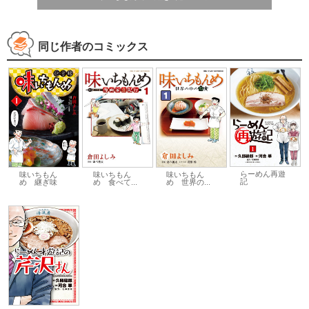
同じ作者のコミックス
らーめん再遊
味いちもん
味いちもん
味いちもん
記
め 継ぎ味
め 食べて...
め 世界の...