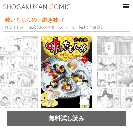
tog
navi
味いちもんめ 継ぎ味 ７
倉田よしみ
原案:
あべ善太
ストーリー協力:
久部緑郎
無料試し読み