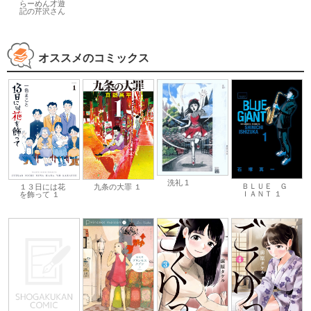
らーめん才遊
記の芹沢さん
オススメのコミックス
洗礼 1
ＢＬＵＥ Ｇ
１３日には花
九条の大罪 １
ＩＡＮＴ １
を飾って １