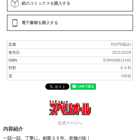
紙のコミックスを購入する
電子書籍を購入する
定価
650円(税込)
発売日
2021/10/29
ISBN
9784098611492
判型
Ｂ６判
頁
160頁
公式ページへ
内容紹介
一話一話、丁寧に。創業３５年、老舗の味！