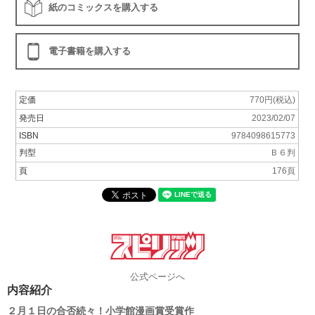
紙のコミックスを購入する
電子書籍を購入する
定価
770円(税込)
発売日
2023/02/07
ISBN
9784098615773
判型
Ｂ６判
頁
176頁
公式ページへ
内容紹介
２月１日の合否続々！小学館漫画賞受賞作