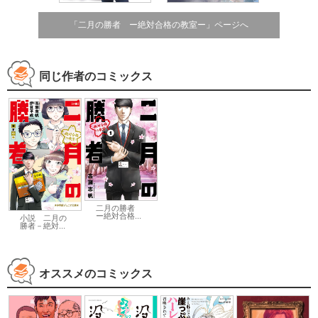
「二月の勝者 ー絶対合格の教室ー」ページへ
同じ作者のコミックス
二月の勝者
ー絶対合格...
小説 二月の
勝者－絶対...
オススメのコミックス