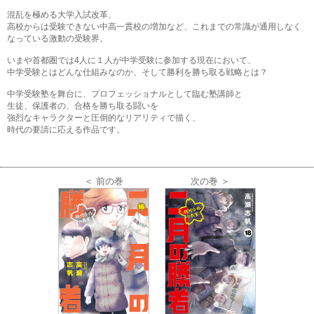
混乱を極める大学入試改革、
高校からは受験できない中高一貫校の増加など、これまでの常識が通用しなく
なっている激動の受験界。
いまや首都圏では4人に１人が中学受験に参加する現在において、
中学受験とはどんな仕組みなのか、そして勝利を勝ち取る戦略とは？
中学受験塾を舞台に、プロフェッショナルとして臨む塾講師と
生徒、保護者の、合格を勝ち取る闘いを
強烈なキャラクターと圧倒的なリアリティで描く、
時代の要請に応える作品です。
＜ 前の巻
次の巻 ＞