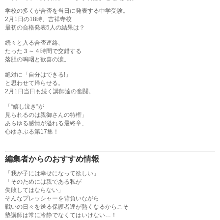
学校の多くが合否を当日に発表する中学受験。
2月1日の18時、吉祥寺校
最初の合格発表5人の結果は？
続々と入る合否連絡、
たった３～４時間で交錯する
落胆の嗚咽と歓喜の涙。
絶対に「自分はできる!」
と思わせて帰らせる。
2月1日当日も続く講師達の奮闘。
「“嬉し泣き”が
見られるのは親御さんの特権」
あらゆる感情が溢れる最終章、
心ゆさぶる第17集！
編集者からのおすすめ情報
「我が子には幸せになって欲しい」
「そのためには親である私が
失敗してはならない」
そんなプレッシャーを背負いながら
戦いの日々を送る保護者達が熱くなるからこそ
塾講師は常に冷静でなくてはいけない…！