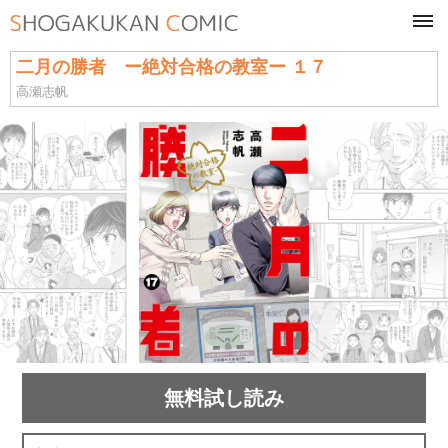
tog
navi
二月の勝者 ー絶対合格の教室ー １７
高瀬志帆
無料試し読み