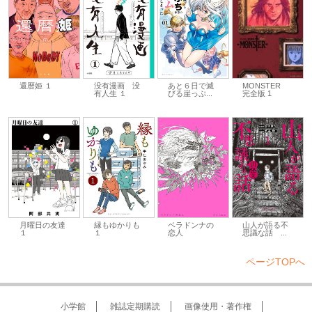
還暦姫 １
あと６日で滅
没有漫画 没
MONSTER
びる崖っぷ...
有人生 １
完全版 1
月曜日の友達
縁もゆかりも
ベラドンナの
山人が語る不
１
１
恋人
思議な話 ...
ページTOPへ
小学館
雑誌定期購読
画像使用・著作権