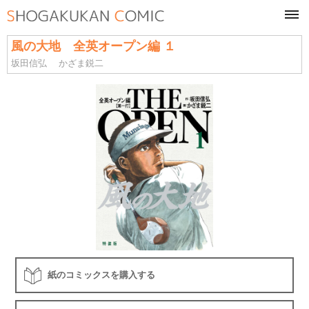
tog
navi
風の大地 全英オープン編 １
坂田信弘
かざま鋭二
紙のコミックスを購入する