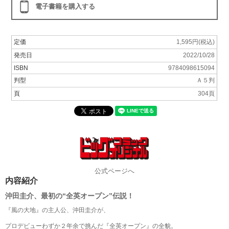
電子書籍を購入する
定価
1,595円(税込)
発売日
2022/10/28
ISBN
9784098615094
判型
Ａ５判
頁
304頁
公式ページへ
内容紹介
沖田圭介、最初の“全英オープン”伝説！
『風の大地』の主人公、沖田圭介が、
プロデビューわずか２年余で挑んだ『全英オープン』の全貌。