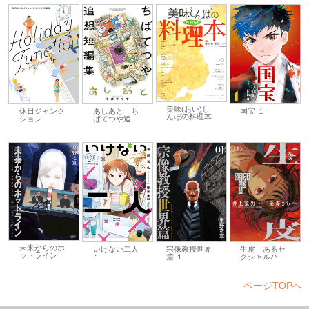
美味(おい)し
休日ジャンク
あしあと ち
国宝 １
んぼの料理本
ション
ばてつや追...
未来からのホ
いけない二人
生皮 あるセ
宗像教授世界
ットライン
１
クシャルハ...
篇 １
ページTOPへ