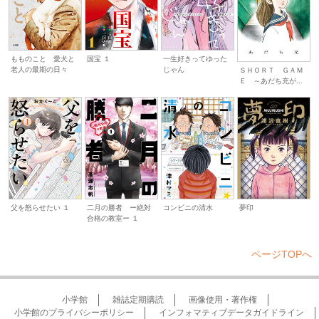
国宝 １
一生好きってゆった
もものこと 愛犬と
じゃん
老人の最期の日々
ＳＨＯＲＴ ＧＡＭ
Ｅ ～あだち充が...
父を怒らせたい １
二月の勝者 ー絶対
コンビニの清水
夢印
合格の教室ー １
ページTOPへ
小学館
雑誌定期購読
画像使用・著作権
小学館のプライバシーポリシー
インフォマティブデータガイドライン