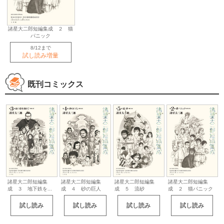
諸星大二郎短編集成 ２ 猫
パニック
8/12まで
試し読み増量
既刊コミックス
諸星大二郎短編集
諸星大二郎短編集
諸星大二郎短編集
諸星大二郎短編集
成 ３ 地下鉄を...
成 ４ 砂の巨人
成 ５ 流砂
成 ２ 猫パニック
試し読み
試し読み
試し読み
試し読み