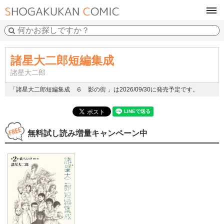
tog
navi
諸星大二郎短編集成
諸星大二郎
「諸星大二郎短編集成 ６ 影の街 」は2026/09/30に発売予定です。
無料試し読み増量キャンペーン中