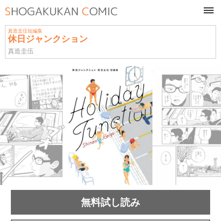
tog
navi
真造圭伍短編集
休日ジャンクション
真造圭伍
無料試し読み