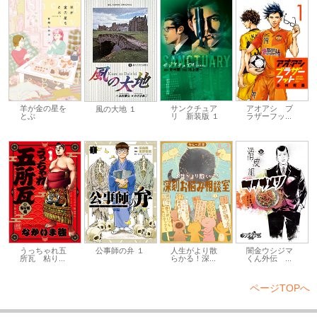
羊が金の星を
サンクチュア
アオアシ ブ
風の大地 １
とぶ
リ 新装版 １
ラザーフッ...
うっちゃれ五
公事師の弁 １
闇金ウシジマ
人生がより散
所瓦 粘り...
くん外伝 ...
らかる！深...
ページTOPへ