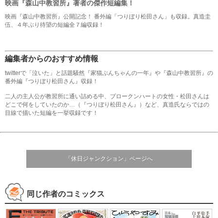
映画『森山中教習所』著者の傑作短編集！
映画『森山中教習所』公開記念！ 番外編「つりぼり松田さん」も収録。真造圭
伍、４年ぶり待望の短編全７編収録！
編集者からのおすすめ情報
twitterで「泣いた」と話題騒然『家猫ぶんちゃんの一年』や『森山中教習所』の
番外編『つりぼり松田さん』収録！
二人の主人公が教習所に通い詰める中、ブロークンハートの女性・松田さんは
どこで何をしていたのか…（『つりぼり松田さん』）など、真造氏ならではの
目線で描いた短編を一挙収録です！
「休日ジャンクション」ページへ
同じ作者のコミックス