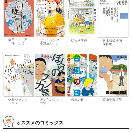
藤子・Ｆ・不
センチメンタ
ひらやすみ
日本短編漫画
二雄トリビ...
ル無反応 ...
傑作集
休日ジャンク
ぼくらのフン
台風の日
森山中教習所
ション
カ祭
オススメのコミックス