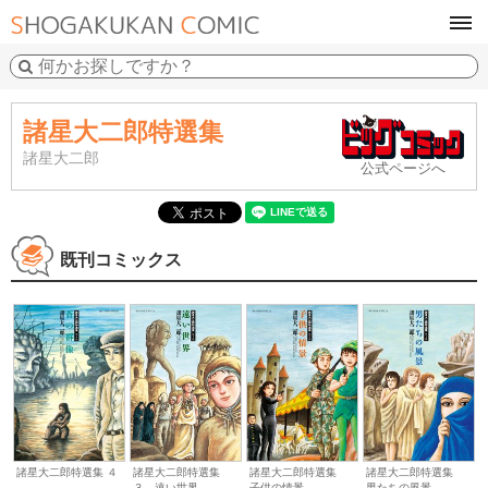
tog
navi
諸星大二郎特選集
諸星大二郎
公式ページへ
既刊コミックス
諸星大二郎特選集
諸星大二郎特選集 ４
諸星大二郎特選集
諸星大二郎特選集
男たちの風景
３ 遠い世界
子供の情景