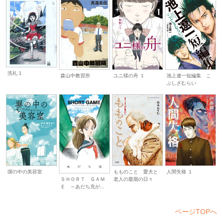
洗礼 1
ユニ様の舟 １
池上遼一短編集 こ
森山中教習所
ぶしざむらい
塀の中の美容室
人間失格 １
もものこと 愛犬と
老人の最期の日々
ＳＨＯＲＴ ＧＡＭ
Ｅ ～あだち充が...
ページTOPへ