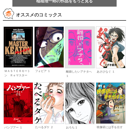
稲垣理一郎の作品をもっと見る
オススメのコミックス
ＭＡＳＴＥＲキート
フォビア １
離婚したいアナタへ
あさひなぐ １
ン Ｒｅマスター
１
たべるダケ ２
映像研には手を出す
バンプアー １
おろち 1