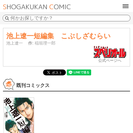
tog
navi
池上遼一短編集 こぶしざむらい
池上遼一
作:
稲垣理一郎
公式ページへ
既刊コミックス