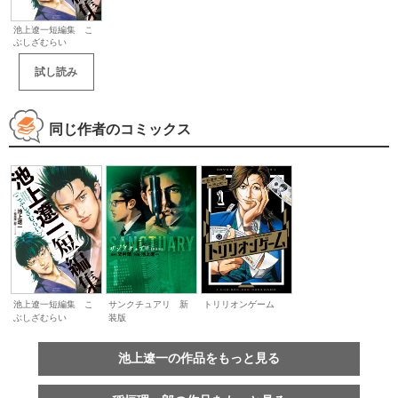
池上遼一短編集 こ
ぶしざむらい
試し読み
同じ作者のコミックス
池上遼一短編集 こ
サンクチュアリ 新
トリリオンゲーム
ぶしざむらい
装版
池上遼一の作品をもっと見る