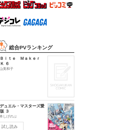
総合PVランキング
Ｂｉｔｅ Ｍａｋｅｒ
Ｋ ６
山美和子
デュエル・マスターズ愛
版 ３
本しげのぶ
試し読み