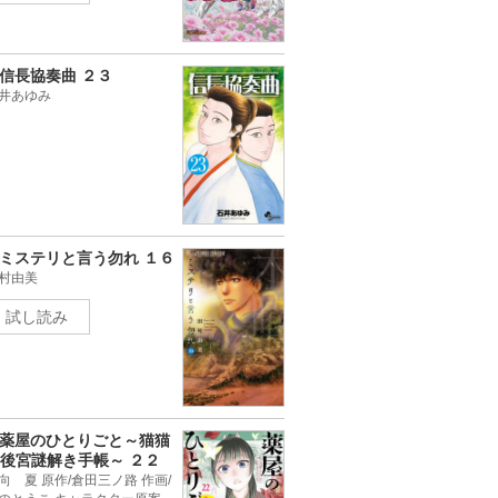
信長協奏曲 ２３
井あゆみ
ミステリと言う勿れ １６
村由美
試し読み
薬屋のひとりごと～猫猫
後宮謎解き手帳～ ２２
向 夏 原作/倉田三ノ路 作画/