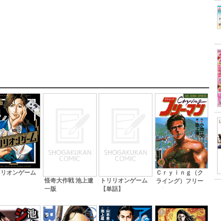
リリオンゲーム
Ｃｒｙｉｎｇ（ク
怪奇大作戦 池上遼
トリリオンゲーム
ライング）フリー
一版
【単話】
マン