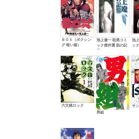
ＢＯＸ（ボクシン
池上遼一 耽美コミ
池上
グ 暗い箱）
ック傑作選 肌の記
ック
憶
六文銭ロック
サ
男組