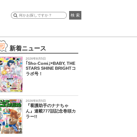
検 索
新着ニュース
2026年8月5日
｢Sho-Comi｣×BABY, THE
STARS SHINE BRIGHTコ
ラボ号！
2026年8月5日
『看護助手のナナちゃ
ん』連載777話記念巻頭カ
ラー!!