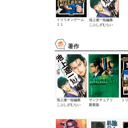
トリリオンゲーム
池上遼一短編集
１１
こぶしざむらい
著作
池上遼一短編集
サンクチュアリ
ト
こぶしざむらい
新装版