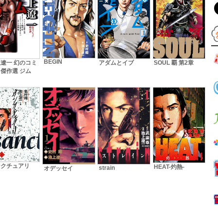
BEGIN
遼一 幻のコミ
アダムとイブ
SOUL 覇 第2章
傑作選 ジム
ンクチュアリ
HEAT-灼熱-
strain
オデッセイ