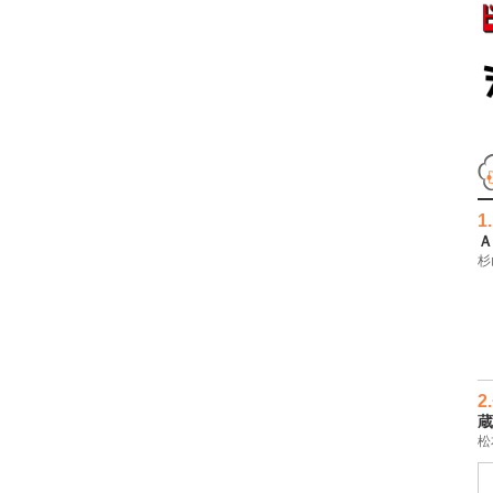
1.
Ａ
杉
2.
蔵
松