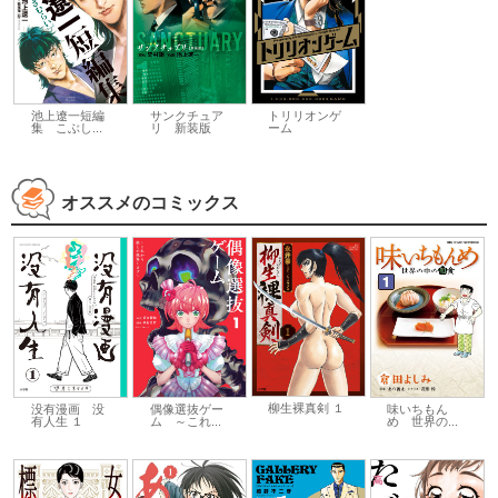
池上遼一短編
サンクチュア
トリリオンゲ
集 こぶし...
リ 新装版
ーム
オススメのコミックス
柳生裸真剣 １
偶像選抜ゲー
味いちもん
没有漫画 没
ム ～これ...
め 世界の...
有人生 １