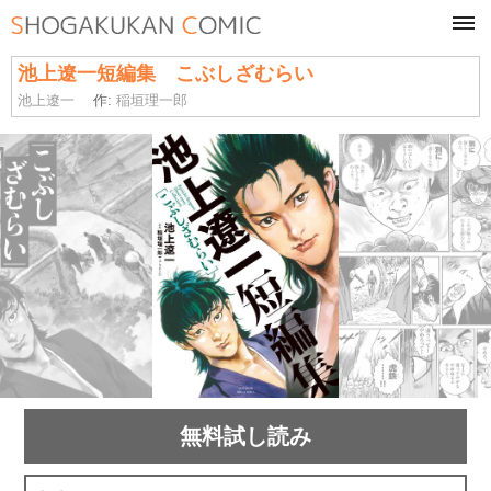
tog
navi
池上遼一短編集 こぶしざむらい
池上遼一
作:
稲垣理一郎
無料試し読み