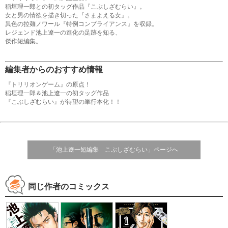
稲垣理一郎との初タッグ作品『こぶしざむらい』。
女と男の情欲を描き切った『さまよえる女』。
異色の拉麺ノワール『特例コンプライアンス』を収録。
レジェンド池上遼一の進化の足跡を知る、
傑作短編集。
編集者からのおすすめ情報
『トリリオンゲーム』の原点！
稲垣理一郎＆池上遼一の初タッグ作品
『こぶしざむらい』が待望の単行本化！！
「池上遼一短編集 こぶしざむらい」ページへ
同じ作者のコミックス