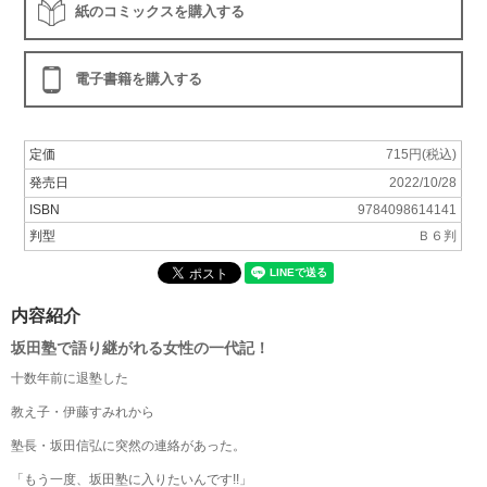
紙のコミックスを購入する
電子書籍を購入する
定価
715円(税込)
発売日
2022/10/28
ISBN
9784098614141
判型
Ｂ６判
内容紹介
坂田塾で語り継がれる女性の一代記！
十数年前に退塾した
教え子・伊藤すみれから
塾長・坂田信弘に突然の連絡があった。
「もう一度、坂田塾に入りたいんです!!」