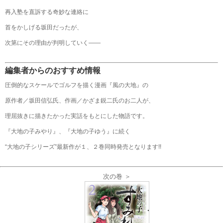
再入塾を直訴する奇妙な連絡に
首をかしげる坂田だったが、
次第にその理由が判明していく――
編集者からのおすすめ情報
圧倒的なスケールでゴルフを描く漫画『風の大地』の
原作者／坂田信弘氏、作画／かざま鋭二氏のお二人が、
理屈抜きに描きたかった実話をもとにした物語です。
『大地の子みやり』、『大地の子ゆう』に続く
“大地の子シリーズ”最新作が１、２巻同時発売となります!!
次の巻 ＞