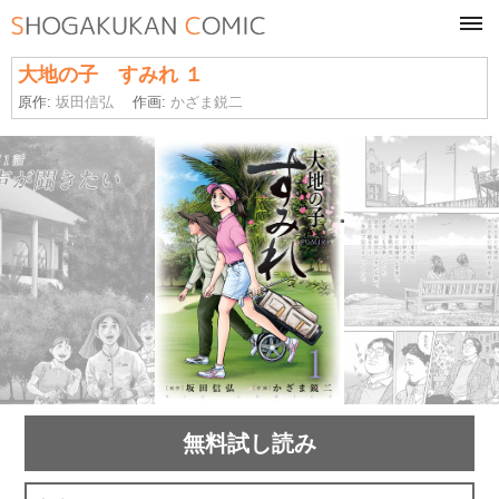
tog
navi
大地の子 すみれ １
原作:
坂田信弘
作画:
かざま鋭二
無料試し読み