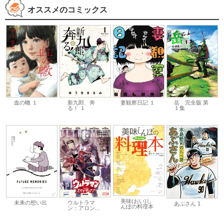
オススメのコミックス
血の轍 １
新九郎、奔
妻観察日記 １
岳 完全版 第
る！ １
１集
美味(おい)し
未来の想い出
ウルトラマ
あぶさん 1
んぼの料理本
ン：アロン...