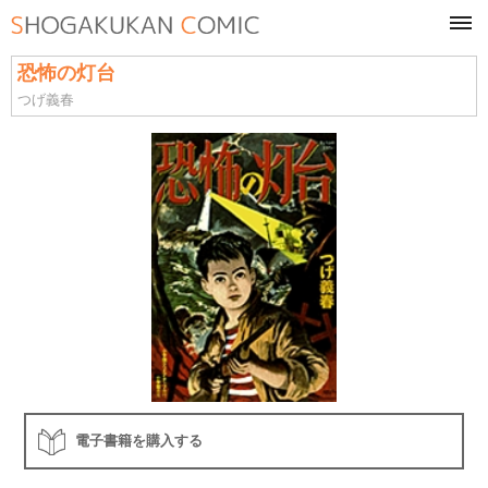
tog
navi
恐怖の灯台
つげ義春
電子書籍を購入する