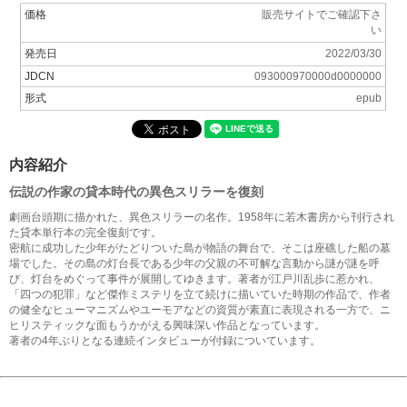
価格
販売サイトでご確認下さ
い
発売日
2022/03/30
JDCN
093000970000d0000000
形式
epub
内容紹介
伝説の作家の貸本時代の異色スリラーを復刻
劇画台頭期に描かれた、異色スリラーの名作。1958年に若木書房から刊行され
た貸本単行本の完全復刻です。
密航に成功した少年がたどりついた島が物語の舞台で、そこは座礁した船の墓
場でした。その島の灯台長である少年の父親の不可解な言動から謎が謎を呼
び、灯台をめぐって事件が展開してゆきます。著者が江戸川乱歩に惹かれ、
「四つの犯罪」など傑作ミステリを立て続けに描いていた時期の作品で、作者
の健全なヒューマニズムやユーモアなどの資質が素直に表現される一方で、ニ
ヒリスティックな面もうかがえる興味深い作品となっています。
著者の4年ぶりとなる連続インタビューが付録についています。