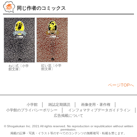
同じ作者のコミックス
紅い花〔小学
ねじ式〔小学
館文庫〕
館文庫〕
ページTOPへ
小学館
雑誌定期購読
画像使用・著作権
小学館のプライバシーポリシー
インフォマティブデータガイドライン
広告掲載について
© Shogakukan Inc. 2021 All rights reserved. No reproduction or republication without written
permission.
掲載の記事・写真・イラスト等のすべてのコンテンツの無断複写・転載を禁じます。