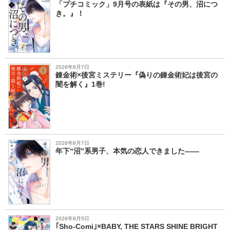
「プチコミック」9月号の表紙は『その男、沼につ
き。』！
2026年8月7日
錬金術×後宮ミステリー『偽りの錬金術妃は後宮の
闇を解く』1巻!
2026年8月7日
年下“沼”系男子、本気の恋人できました――
2026年8月5日
｢Sho-Comi｣×BABY, THE STARS SHINE BRIGHT