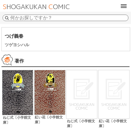
tog
navi
つげ義春
ツゲヨシハル
著作
紅い花〔小学館文
ねじ式〔小学館文
ねじ式〔小学館文
紅い花〔小学館文
庫〕
庫〕
庫〕
庫〕