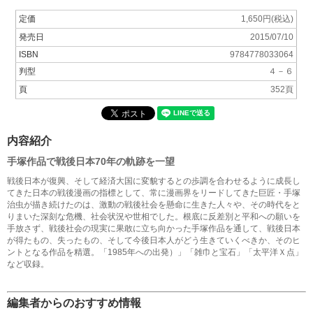
定価
1,650円(税込)
発売日
2015/07/10
ISBN
9784778033064
判型
４－６
頁
352頁
内容紹介
手塚作品で戦後日本70年の軌跡を一望
戦後日本が復興、そして経済大国に変貌するとの歩調を合わせるように成長し
てきた日本の戦後漫画の指標として、常に漫画界をリードしてきた巨匠・手塚
治虫が描き続けたのは、激動の戦後社会を懸命に生きた人々や、その時代をと
りまいた深刻な危機、社会状況や世相でした。根底に反差別と平和への願いを
手放さず、戦後社会の現実に果敢に立ち向かった手塚作品を通して、戦後日本
が得たもの、失ったもの、そして今後日本人がどう生きていくべきか、そのヒ
ントとなる作品を精選。「1985年への出発）」「雑巾と宝石」「太平洋Ｘ点」
など収録。
編集者からのおすすめ情報