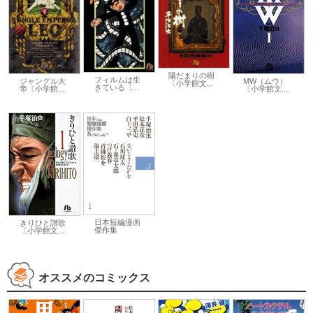
陽だまりの樹
フィルムは生
ジャングル大
MW（ムウ）
〔小学館文...
きている〔...
帝〔小学館...
〔小学館文...
日本短編漫画
きりひと讃歌
傑作集
〔小学館文...
オススメのコミックス