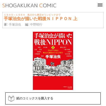
tog
navi
１９４５～１９６４ 焦土から東京オリンピックまで
手塚治虫が描いた戦後ＮＩＰＰＯＮ 上
著:
手塚治虫
編:
中野晴行
紙のコミックスを購入する