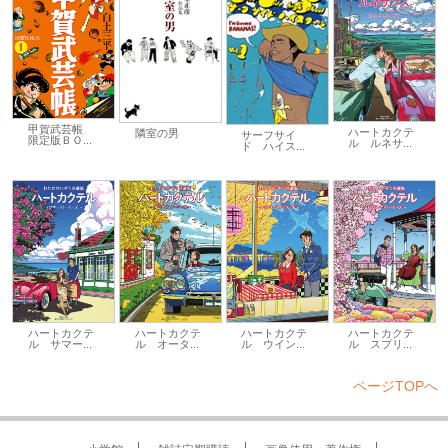
甲賀武芸帳
ハートカクテ
隣室の男
サーフサイ
限定版ＢＯ...
ル ルネサ...
ド ハイス...
ハートカクテ
ハートカクテ
ハートカクテ
ハートカクテ
ル サマー...
ル オータ...
ル ウイン...
ル スプリ...
ページTOPへ