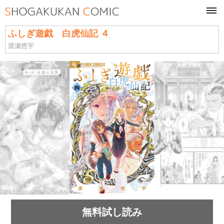
tog
navi
ふしぎ遊戯 白虎仙記 ４
渡瀬悠宇
無料試し読み