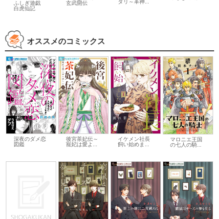
タリ～革神...
玄武開伝
ふしぎ遊戯
白虎仙記
オススメのコミックス
深夜のダメ恋
イケメン社長
後宮茶妃伝～
マロニエ王国
図鑑
飼い始めま...
寵妃は愛よ...
の七人の騎...