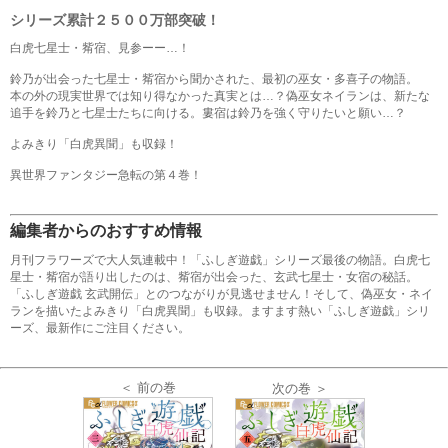
シリーズ累計２５００万部突破！
白虎七星士・觜宿、見参ーー…！
鈴乃が出会った七星士・觜宿から聞かされた、最初の巫女・多喜子の物語。
本の外の現実世界では知り得なかった真実とは…？偽巫女ネイランは、新たな
追手を鈴乃と七星士たちに向ける。婁宿は鈴乃を強く守りたいと願い…？
よみきり「白虎異聞」も収録！
異世界ファンタジー急転の第４巻！
編集者からのおすすめ情報
月刊フラワーズで大人気連載中！「ふしぎ遊戯」シリーズ最後の物語。白虎七
星士・觜宿が語り出したのは、觜宿が出会った、玄武七星士・女宿の秘話。
「ふしぎ遊戯 玄武開伝」とのつながりが見逃せません！そして、偽巫女・ネイ
ランを描いたよみきり「白虎異聞」も収録。ますます熱い「ふしぎ遊戯」シリ
ーズ、最新作にご注目ください。
＜ 前の巻
次の巻 ＞