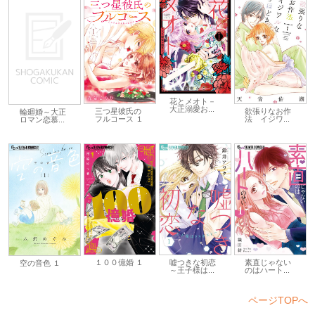
花とメオト－
大正溺愛お...
欲張りなお作
三つ星彼氏の
輪廻婚～大正
法 イジワ...
フルコース １
ロマン恋慕...
１００億婚 １
嘘つきな初恋
素直じゃない
空の音色 １
～王子様は...
のはハート...
ページTOPへ