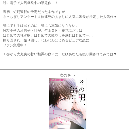
既に電子で人気爆発中の話題作！！
当初、短期連載の予定だった本作ですが
ぶっちぎりアンケート１位連発のあまりに人気に延長が決定した人気作▼
誰にでも手は出すのに、誰にも本気にならない。
難攻不落の沼男子・叶が、年上ＯＫ・桃花にだけは
はじめての独占欲、はじめての癒やしを感じはじめてー…
振り回され、振り回し、じわじわはじめるピュアな恋に
ファン急増中！
１巻から大充実の甘い翻弄の数々に、ぜひあなたも振り回されてみては▼
次の巻 ＞