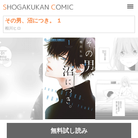
tog
navi
その男、沼につき。 １
相川ヒロ
無料試し読み