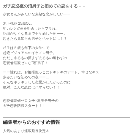
ガチ恋必至の沼男子と初めての恋をする－－
少女まんがみたいな素敵な恋がしたいーー
木下桃花 25歳OL。
初カレとのHを拒否したらフラれ、
記憶がなくなるまでヤケ酒した朝ーー。
起きたら見知らぬ男子とベットに…！？
相手は５歳も年下の大学生で
超絶ビジュアルのイケメン男子。
ただし来るもの拒まず去るもの追わずの
恋愛倫理観ゼロな"沼"男子！
ーー憧れは、お姫様抱っこにドキドキのデート、幸せなキス、
夢みたいな初めての夜ーー…
そんなキラキラした恋愛がしたかったのに
絶対、こんな恋にはハマらない！！
恋愛偏差値ゼロ女子×激モテ男子の
ガチ恋攻防戦スタート！！
編集者からのおすすめ情報
人気のあまり連載延長決定＆