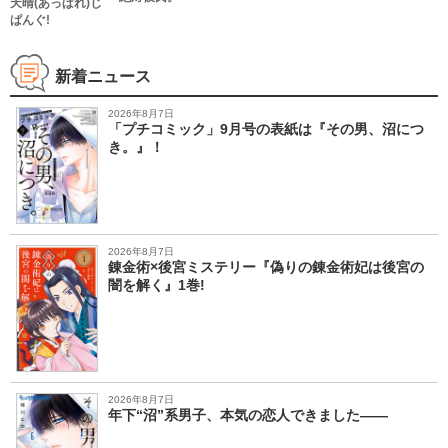
天晴(あっぱれ)じ
ぱんぐ!
新着ニュース
2026年8月7日
「プチコミック」9月号の表紙は『その男、沼につ
き。』！
2026年8月7日
錬金術×後宮ミステリー『偽りの錬金術妃は後宮の
闇を解く』1巻!
2026年8月7日
年下“沼”系男子、本気の恋人できました――