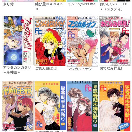
ミントでKiss me
おいしいＳＴＵＤ
結び屋ＮＡＮＡＫ
きり侍
Ｙ（スタディ）
Ｏ
アラタカンガタリ
ごめん遊ばせ!
おてなみ拝見!
マジカル・ナン
～革神語～