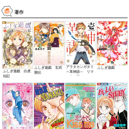
種セット付き特装
版
著作
アラタカンガタリ
ふしぎ遊戯
ふしぎ遊戯 玄武
ふしぎ遊戯 白虎
～革神語～ リマ
開伝
仙記
スター版