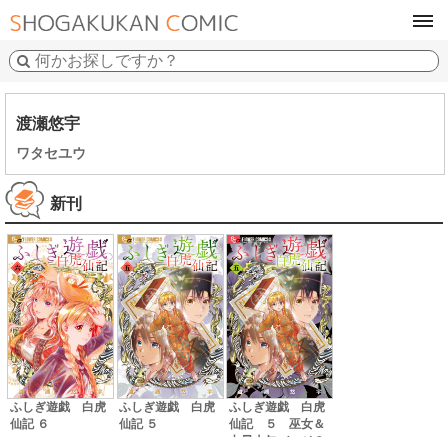
tog
navi
渡瀬悠宇
ワタセユウ
新刊
ふしぎ遊戯 白虎
ふしぎ遊戯 白虎
ふしぎ遊戯 白虎
仙記 ６
仙記 ５
仙記 ５ 巫女＆
七星士缶バッジ２