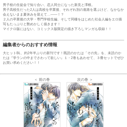
男子校の生徒会で知り合い、恋人同士になった新見と澤根。
男子高校生だった2人は高校を卒業後、それぞれ別の進路を選ぶけど、なかなか
会えないまま夏休みを迎えて…――！？
２人の卒業後の大学・専門学校生編、そして同棲をはじめた社会人編をエロ描
写もたっぷりと艶めかしく描きます！
マイクロ版にはない、コミックス版限定の描き下ろしマンガも収録！！
編集者からのおすすめ情報
大ヒットBL、約2年半ぶりの新刊です！既読のかたは「その先」を、未読のか
たは『学ランの中までさわって欲しい』１・2巻もあわせて、３冊セットでぜひ
お買い求めください！！
＜ 前の巻
次の巻 ＞