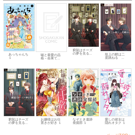
窮鼠はチーズ
の夢を見る...
あっちゃんち
俎上の鯉は二
嘘と最愛の品
１
度跳ねる ...
格－命果て...
窮鼠はチーズ
お嬢様はお仕
なぞとき遺跡
愛しの彼女は
の夢を見る...
置きが好き １
発掘部 １
隠れオタク １