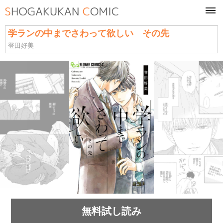
tog
navi
学ランの中までさわって欲しい その先
登田好美
無料試し読み