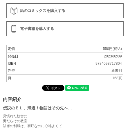
紙のコミックスを購入する
電子書籍を購入する
定価
550円(税込)
発売日
2023/02/09
ISBN
9784098717804
判型
新書判
頁
168頁
内容紹介
伝説のＢＬ、帰還！物語はその先へ…
見慣れた校舎に
男だらけの教室
詰襟の制服は、窮屈なのに心地よくて…――