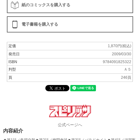
紙のコミックスを購入する
電子書籍を購入する
定価
1,870円(税込)
発売日
2009/03/30
ISBN
9784091825322
判型
Ａ５
頁
246頁
公式ページへ
内容紹介
▼第1話／集団自殺▼第2話／幽門奇談▼第3話／パラドナイト▼第4話／須賀医