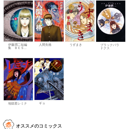
伊藤潤二短編
うずまき
人間失格
ブラックパラ
集 ＢＥＳ...
ドクス
ギョ
地獄星レミナ
オススメのコミックス