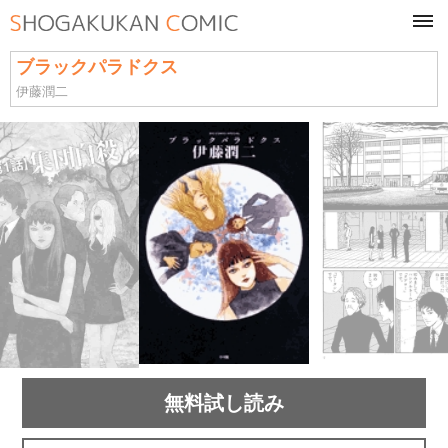
tog
navi
ブラックパラドクス
伊藤潤二
無料試し読み