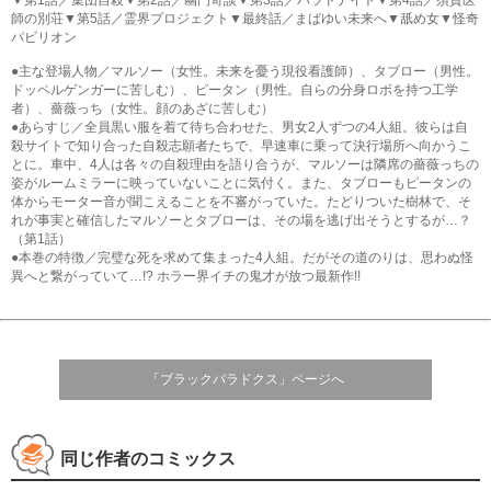
師の別荘▼第5話／霊界プロジェクト▼最終話／まばゆい未来へ▼舐め女▼怪奇
パビリオン
●主な登場人物／マルソー（女性。未来を憂う現役看護師）、タブロー（男性。
ドッペルゲンガーに苦しむ）、ピータン（男性。自らの分身ロボを持つ工学
者）、薔薇っち（女性。顔のあざに苦しむ）
●あらすじ／全員黒い服を着て待ち合わせた、男女2人ずつの4人組。彼らは自
殺サイトで知り合った自殺志願者たちで、早速車に乗って決行場所へ向かうこ
とに。車中、4人は各々の自殺理由を語り合うが、マルソーは隣席の薔薇っちの
姿がルームミラーに映っていないことに気付く。また、タブローもピータンの
体からモーター音が聞こえることを不審がっていた。たどりついた樹林で、そ
れが事実と確信したマルソーとタブローは、その場を逃げ出そうとするが…？
（第1話）
●本巻の特徴／完璧な死を求めて集まった4人組。だがその道のりは、思わぬ怪
異へと繋がっていて…!? ホラー界イチの鬼才が放つ最新作!!
「ブラックパラドクス」ページへ
同じ作者のコミックス