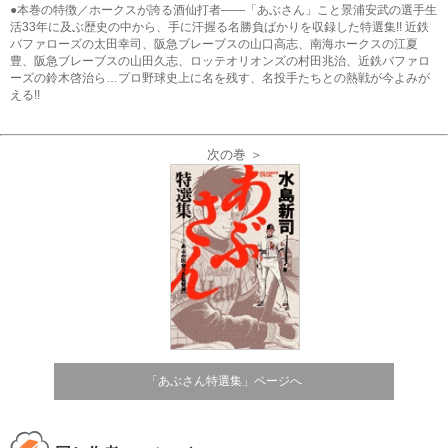
●本巻の特徴／ホークスが誇る酒仙打者――「あぶさん」こと景浦安武の選手生
活33年に及ぶ歴史の中から、手に汗握る名勝負ばかりを収録した特選集!! 近鉄
バファローズの太田幸司、阪急ブレーブスの山口高志、南海ホークスの江夏
豊、阪急ブレーブスの山田久志、ロッテオリオンズの村田兆治、近鉄バファロ
ーズの鈴木啓治ら…プロ野球史上に名を残す、名投手たちとの熱戦が今よみが
える!!
次の巻 ＞
「あぶさん特選集」ページへ