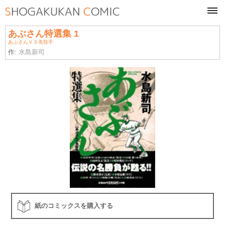
tog
navi
あぶさん特選集 1
あぶさんＶＳ名投手
作:
水島新司
紙のコミックスを購入する