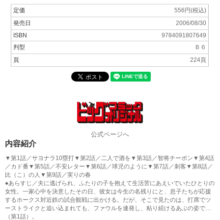
定価
556円(税込)
発売日
2006/08/30
ISBN
9784091807649
判型
Ｂ６
頁
224頁
公式ページへ
内容紹介
▼第1話／サヨナラ10塁打▼第2話／二人で酒を▼第3話／智将チーポン▼第4話
／カド番▼第5話／不安レター▼第6話／球児のように▼第7話／刺客▼第8話／
比（こ）の人▼第9話／実りの春
●あらすじ／夫に逃げられ、ふたりの子を抱えて生活苦にあえいでいたひとりの
女性。一家心中を決意したその日、彼女は今生の名残りにと、息子たちが応援
するホークス対近鉄の試合観戦に出かける。だが、そこで見たのは、打席でツ
ーストライクと追い込まれても、ファウルを連発し、粘り続けるあぶの姿で…
（第1話）。