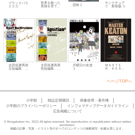
世界を救った
サンクチュア
ブラックパラ
恐怖 1
英雄を育て...
リ 新装版 １
ドクス
太田垣康男珠
太田垣康男異
月曜日の友達
ＭＡＳＴＥ
玉短編集 ...
色短編集 ...
１
Ｒ ＫＥＡ...
ページTOPへ
小学館
雑誌定期購読
画像使用・著作権
小学館のプライバシーポリシー
インフォマティブデータガイドライン
広告掲載について
© Shogakukan Inc. 2021 All rights reserved. No reproduction or republication without written
permission.
掲載の記事・写真・イラスト等のすべてのコンテンツの無断複写・転載を禁じます。