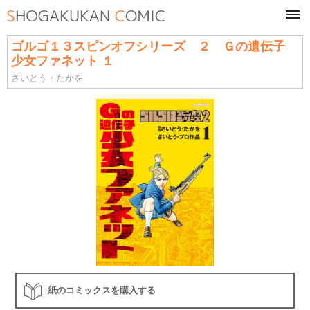
tog
navi
ゴルゴ１３スピンオフシリーズ ２ Ｇの遺伝子
少女ファネット １
さいとう・たかを
紙のコミックスを購入する