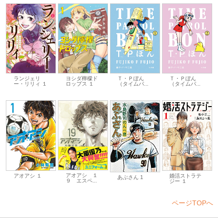
ランジェリ
ヨシダ檸檬ド
Ｔ・Ｐぼん
Ｔ・Ｐぼん
ー・リリィ １
ロップス １
（タイムパ...
（タイムパ...
アオアシ １
アオアシ １
婚活ストラテ
あぶさん 1
９ エスペ...
ジー １
ページTOPへ