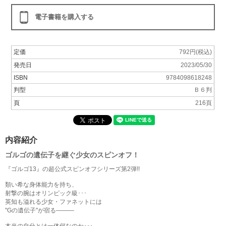
電子書籍を購入する
定価
792円(税込)
発売日
2023/05/30
ISBN
9784098618248
判型
Ｂ６判
頁
216頁
内容紹介
ゴルゴの遺伝子を継ぐ少女のスピンオフ！
『ゴルゴ13』の超公式スピンオフシリーズ第2弾!!
類い希な身体能力を持ち、
射撃の腕はオリンピック級･･･
英知も溢れる少女・ファネットには
"Gの遺伝子"が宿る―――
本当の自分とは一体何なのか･･･