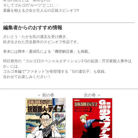
そしてゴルゴの”ルーツ”どこに･･･
葛藤を抱える少女が主人公の正統スピンオフ!!
編集者からのおすすめ情報
さいとう・たかを氏の遺志を受け継ぎ、
紡ぎ出された完全新作のスピンオフ作品です。
巻末には脚本・夏緑氏による「機密解説書」も掲載。
同日発売の『ゴルゴ13スペシャルエディション3 Gの起源：芹沢家殺人事件ほ
か』には、
ゴルゴ本編で”ファネット”が初登場する「Gの遺伝子」も収録。
合わせてお楽しみください！
＜ 前の巻
次の巻 ＞