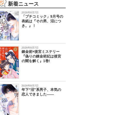
新着ニュース
2026年8月7日
「プチコミック」9月号の
表紙は『その男、沼につ
き。』！
2026年8月7日
錬金術×後宮ミステリー
『偽りの錬金術妃は後宮
の闇を解く』1巻!
2026年8月7日
年下“沼”系男子、本気の
恋人できました――