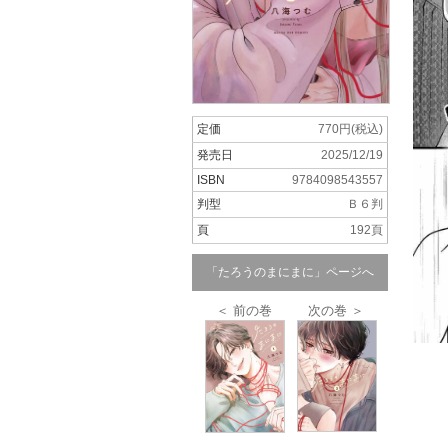
定価
770円(税込)
発売日
2025/12/19
ISBN
9784098543557
判型
Ｂ６判
頁
192頁
「たろうのまにまに」ページへ
＜ 前の巻
次の巻 ＞