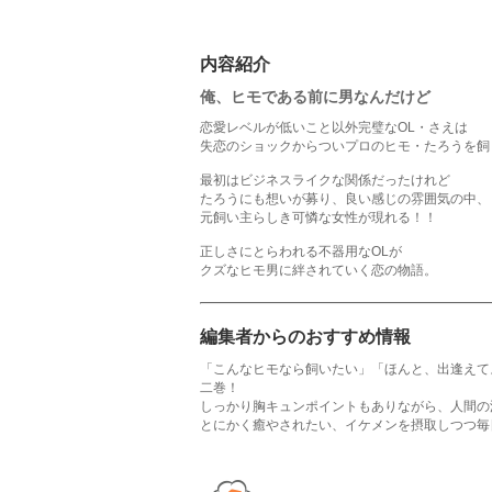
内容紹介
俺、ヒモである前に男なんだけど
恋愛レベルが低いこと以外完璧なOL・さえは
失恋のショックからついプロのヒモ・たろうを飼
最初はビジネスライクな関係だったけれど
たろうにも想いが募り、良い感じの雰囲気の中、
元飼い主らしき可憐な女性が現れる！！
正しさにとらわれる不器用なOLが
クズなヒモ男に絆されていく恋の物語。
編集者からのおすすめ情報
「こんなヒモなら飼いたい」「ほんと、出逢えて
二巻！
しっかり胸キュンポイントもありながら、人間の
とにかく癒やされたい、イケメンを摂取しつつ毎