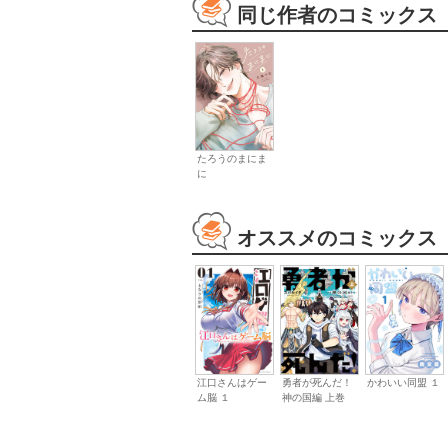
同じ作者のコミックス
たろうのまにま
に
オススメのコミックス
江口さんはゲー
勇者が死んだ！
かわいい同盟 １
ム脳 １
神の国編 上巻