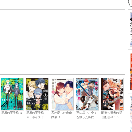
星屑の王子様 １
星屑の王子様
私が愛した余命
死に戻り、全て
闇堕ち勇者の背
９ ボイスド...
探偵 １
を救うために...
信配信＠ｃｏ...