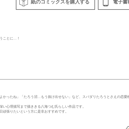
紙のコミックスを購入する
電子書
うことに…！
よかったね」「たろう沼…もう抜け出せない」など、スパダリたろうとさえの恋愛
深い心理描写まで描ききる八海つむ氏らしい作品です。
日頑張りたいという方に是非おすすめです。