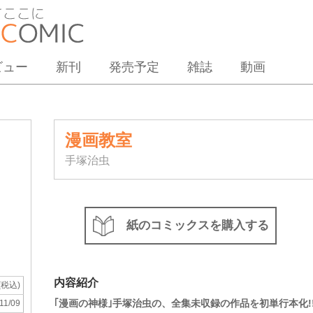
ビュー
新刊
発売予定
雑誌
動画
漫画教室
手塚治虫
紙のコミックスを購入する
内容紹介
(税込)
｢漫画の神様｣手塚治虫の、全集未収録の作品を初単行本化!
11/09