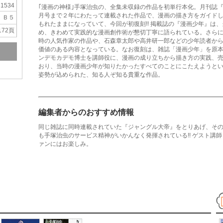
31534
｢漫画の神様｣手塚治虫の、全集未収録の作品を初単行本化。月刊誌『漫
月号まで２年にわたって連載された作品で、漫画の描き方をガイド
Ｂ５
もれたままになっていて、今回が初復刻!! 掲載誌の『漫画少年』は
172頁
め、きわめて実践的な漫画創作術が懇切丁寧に語られている。さら
時の人気作家の作品や、石森章太郎や高井研一郎などの少年読者か
価値のある内容となっている。なお復刻は、雑誌「漫画少年」を原
ンデモカデモ博士を講師役に、漫画の成り立ちから描き方の実践、
おり、当時の漫画少年が知りたかったすべてのことにこたえようと
姿勢が込められた、知る人ぞ知る貴重な作品。
編集者からのおすすめ情報
同じ雑誌に同時連載されていた『ジャングル大帝』をとりあげ、そ
も手塚治虫のサービス精神がいかんなく発揮されている!! ゲスト講
ァンにはお楽しみ。