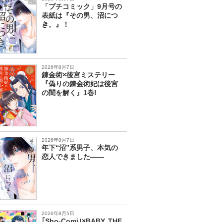
「プチコミック」9月号の
表紙は『その男、沼につ
き。』！
2026年8月7日
錬金術×後宮ミステリー
『偽りの錬金術妃は後宮
の闇を解く』1巻!
2026年8月7日
年下“沼”系男子、本気の
恋人できました――
2026年8月5日
｢Sho-Comi｣×BABY, THE