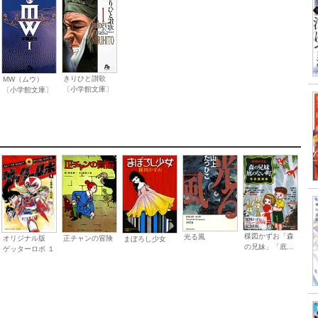
きりひと讃歌
MW（ムウ）
〔小学館文庫〕
〔小学館文庫〕
楳図かずお「森
光る風
正チャンの冒険
オリジナル版
まぼろし少女
の兄妹」「底...
ゲッターロボ １