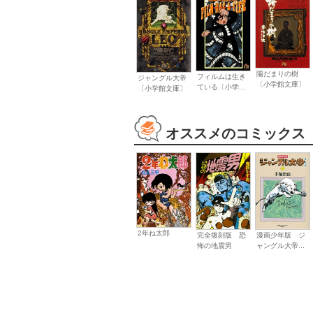
陽だまりの樹
フィルムは生き
ジャングル大帝
〔小学館文庫〕
ている〔小学...
〔小学館文庫〕
オススメのコミックス
2年ね太郎
漫画少年版 ジ
完全復刻版 恐
ャングル大帝...
怖の地震男