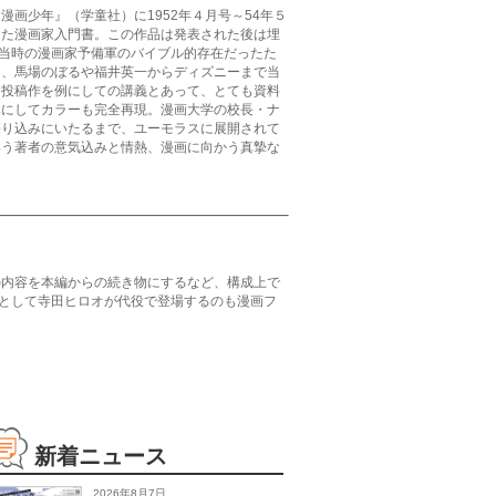
画少年』（学童社）に1952年４月号～54年５
した漫画家入門書。この作品は発表された後は埋
、当時の漫画家予備軍のバイブル的存在だったた
に、馬場のぼるや福井英一からディズニーまで当
ら投稿作を例にしての講義とあって、とても資料
本にしてカラーも完全再現。漫画大学の校長・ナ
売り込みにいたるまで、ユーモラスに展開されて
いう著者の意気込みと情熱、漫画に向かう真摯な
の内容を本編からの続き物にするなど、構成上で
師として寺田ヒロオが代役で登場するのも漫画フ
新着ニュース
2026年8月7日