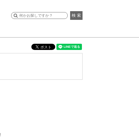
検 索
!