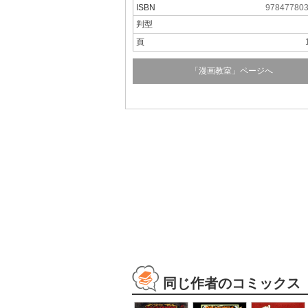
ISBN
97847780
判型
頁
「漫画教室」ページへ
同じ作者のコミックス