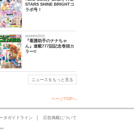
STARS SHINE BRIGHTコ
ラボ号！
2026年8月5日
『看護助手のナナちゃ
ん』連載777話記念巻頭カ
ラー!!
ニュースをもっと見る
ページTOPへ
ータガイドライン
広告掲載について
ion.