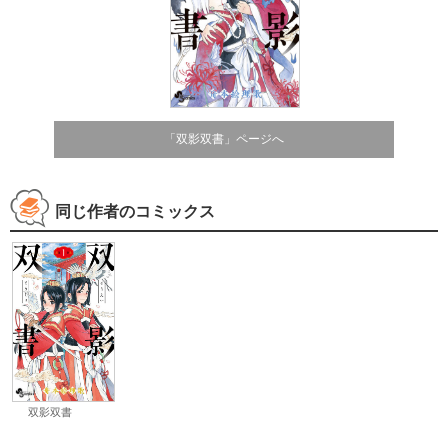
「双影双書」ページへ
同じ作者のコミックス
双影双書