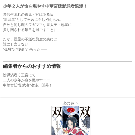
少年２人が命を燃やす中華宮廷影武者浪漫！
遊郭生まれの孤児・宵はある日
"影武者"として王宮に召し抱えられ、
自分と同じ顔のワガママな皇太子・冠星に
振り回される毎日を過ごすことに。
だが、冠星の不遜な態度の裏には
誰にも言えない
"孤独"と"使命"があったーー
編集者からのおすすめ情報
陰謀渦巻く王宮にて
二人の少年が命を燃やすーー
中華宮廷"影武者"浪漫、開幕！
次の巻 ＞