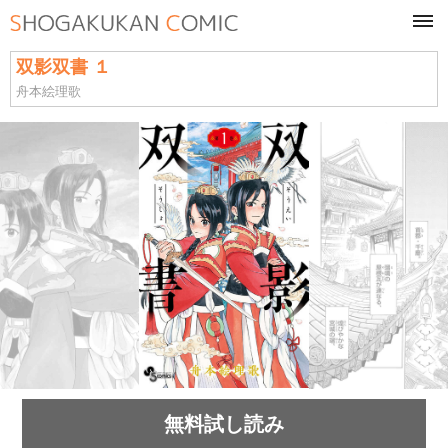
tog
navi
双影双書 １
舟本絵理歌
無料試し読み