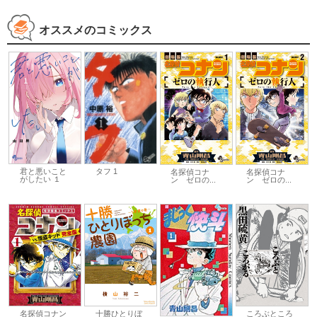
オススメのコミックス
君と悪いこと
タフ 1
名探偵コナ
名探偵コナ
がしたい １
ン ゼロの...
ン ゼロの...
十勝ひとりぼ
ころぶところ
名探偵コナン