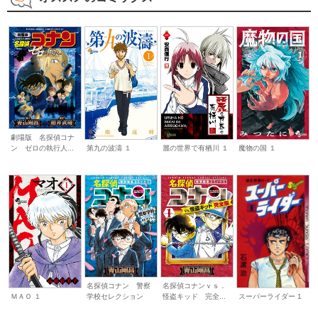
劇場版 名探偵コナ
ン ゼロの執行人...
第九の波濤 １
麗の世界で有栖川 １
魔物の国 １
名探偵コナン 警察
名探偵コナンｖｓ．
スーパーライダー 1
学校セレクション
怪盗キッド 完全...
ＭＡＯ １