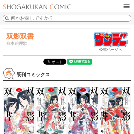
tog
navi
双影双書
舟本絵理歌
公式ページへ
既刊コミックス