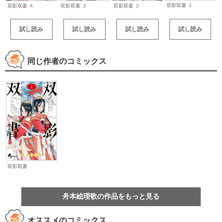
双影双書 １
双影双書 ３
双影双書 ２
双影双書 ４
試し読み
試し読み
試し読み
試し読み
同じ作者のコミックス
双影双書
舟本絵理歌の作品をもっと見る
オススメのコミックス