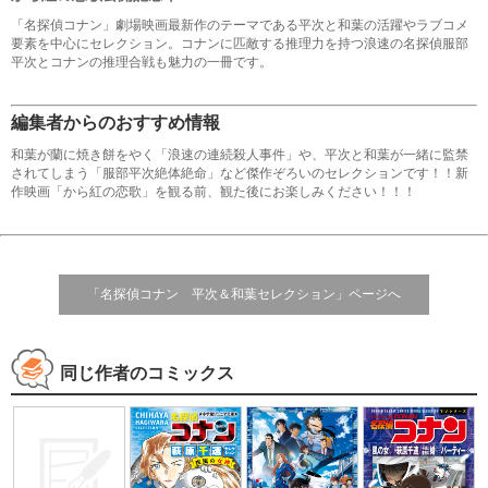
「名探偵コナン」劇場映画最新作のテーマである平次と和葉の活躍やラブコメ
要素を中心にセレクション。コナンに匹敵する推理力を持つ浪速の名探偵服部
平次とコナンの推理合戦も魅力の一冊です。
編集者からのおすすめ情報
和葉が蘭に焼き餅をやく「浪速の連続殺人事件」や、平次と和葉が一緒に監禁
されてしまう「服部平次絶体絶命」など傑作ぞろいのセレクションです！！新
作映画「から紅の恋歌」を観る前、観た後にお楽しみください！！！
「名探偵コナン 平次＆和葉セレクション」ページへ
同じ作者のコミックス