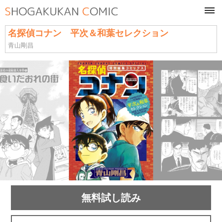
tog
navi
名探偵コナン 平次＆和葉セレクション
青山剛昌
無料試し読み