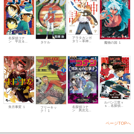
アラタカンガ
名探偵コナ
タリ～革神...
ン 平次＆...
タケル
魔物の国 １
ルパン三世ｖ
ｓ．名探偵...
名探偵コナ
朱月事変 １
フリーキッ
ン 異次元...
ク！ 1
ページTOPへ