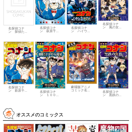
名探偵コナ
ン 風の女...
名探偵コナ
名探偵コナ
名探偵コナ
ン 萩原千...
ン ハイウ...
ン 探偵た...
劇場版アニメ
名探偵コナ
コミック名...
ン 萩原千...
名探偵コナ
名探偵コナ
ン １００...
ン 黒鉄の...
オススメのコミックス