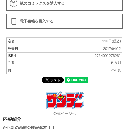
紙のコミックスを購入する
電子書籍を購入する
定価
990円(税込)
発売日
2017/04/12
ISBN
9784091276261
判型
Ｂ６判
頁
496頁
公式ページへ
内容紹介
から紅の恋歌公開記念本！！