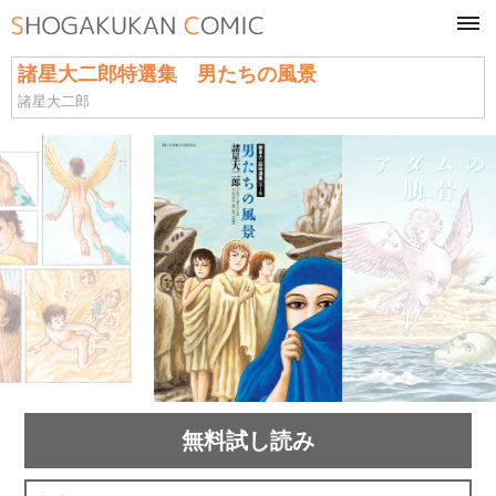
tog
navi
諸星大二郎特選集 男たちの風景
諸星大二郎
無料試し読み