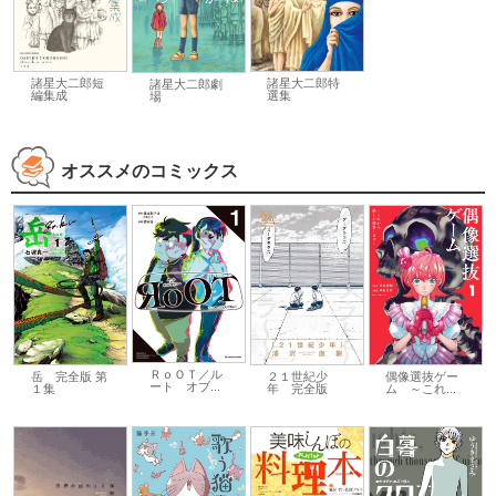
諸星大二郎短
諸星大二郎特
諸星大二郎劇
編集成
選集
場
オススメのコミックス
ＲｏＯＴ／ル
２１世紀少
偶像選抜ゲー
岳 完全版 第
ート オブ...
年 完全版
ム ～これ...
１集