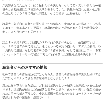
浮気好きな美女たちに、酷く枯れたその夫たち、そして若く美しい男たち―辺
境のとある惑星には３種類の人間が暮らしていた。異星から訪れた主人公が目
の当たりにする３者の奇妙な関係と、そこに隠された秘密とは…！？
諸星大二郎氏自らが新たに選び抜いた短編集が、巻頭と巻末に描き下ろし作品
を加えて、豪華本として登場！！諸星氏の魅力が凝縮された充実の特選集全３
巻を、３か月続けてお届け！！
記念すべき第１弾は、諸星氏のＳＦ作品の代表作のひとつ「生物都市」はじ
め、ＳＦの世界の中で男と女、性にまつわる物語を描いた「アダムの肋骨」や
「貞操号の遭難」などの名作中の名作８作を収録。そして巻頭にカラー、巻末
にショートストーリーの“描き下ろし作品”を加えた諸星短編集の決定版！！
編集者からのおすすめ情報
初めて諸星氏の作品を読む方はもちろん、諸星氏の作品を長年愛読し続けてき
た方にもオススメできる傑作短編集となりました！！
新たに描き下ろした作品は、どれも諸星氏らしい神秘的で重厚感のある仕上が
りです。諸星氏が創出した独創的な世界へと誘う、柔らかく美しい配色で描か
れたカラーの描き下ろしや、小説と漫画を組み合わせたショートストーリーが
収録された傑作短編集、必読です！！