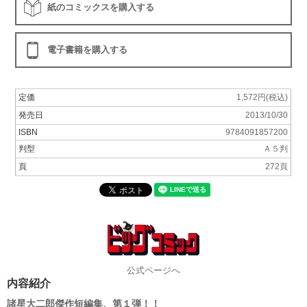
紙のコミックスを購入する
電子書籍を購入する
定価
1,572円(税込)
発売日
2013/10/30
ISBN
9784091857200
判型
Ａ５判
頁
272頁
公式ページへ
内容紹介
諸星大二郎傑作短編集、第１弾！！