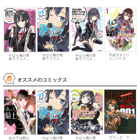
やはり俺の青
平成ヲタクリ
やはり俺の青
やはり俺の青
春ラブコメ...
メンバーズ
春ラブコメ...
春ラブコメ...
オススメのコミックス
ブラック・ラ
あの子は騎士
やはり俺の青
やはり俺の青