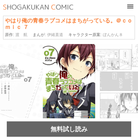
tog
navi
やはり俺の青春ラブコメはまちがっている。＠ｃｏ
ｍｉｃ ７
原作:
渡 航
まんが:
伊緒直道
キャラクター原案:
ぽんかん８
無料試し読み