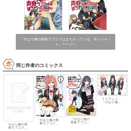
「やはり俺の青春ラブコメはまちがっている。＠ｃｏｍｉ
ｃ」ページへ
同じ作者のコミックス
ＴＶアニメ
『やはり俺...
『やはり俺の
やはり俺の青
青春ラブコ...
春ラブコメ...
やはり俺の青
春ラブコメ...