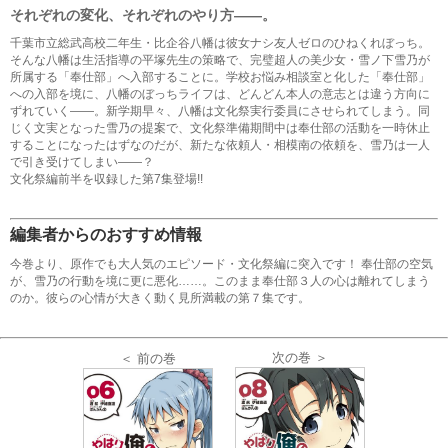
それぞれの変化、それぞれのやり方――。
千葉市立総武高校二年生・比企谷八幡は彼女ナシ友人ゼロのひねくれぼっち。
そんな八幡は生活指導の平塚先生の策略で、完璧超人の美少女・雪ノ下雪乃が
所属する「奉仕部」へ入部することに。学校お悩み相談室と化した「奉仕部」
への入部を境に、八幡のぼっちライフは、どんどん本人の意志とは違う方向に
ずれていく――。新学期早々、八幡は文化祭実行委員にさせられてしまう。同
じく文実となった雪乃の提案で、文化祭準備期間中は奉仕部の活動を一時休止
することになったはずなのだが、新たな依頼人・相模南の依頼を、雪乃は一人
で引き受けてしまい――？
文化祭編前半を収録した第7集登場!!
編集者からのおすすめ情報
今巻より、原作でも大人気のエピソード・文化祭編に突入です！ 奉仕部の空気
が、雪乃の行動を境に更に悪化……。このまま奉仕部３人の心は離れてしまう
のか。彼らの心情が大きく動く見所満載の第７集です。
次の巻 ＞
＜ 前の巻