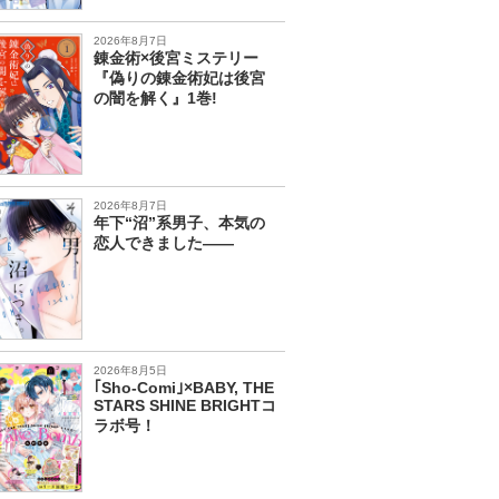
2026年8月7日
錬金術×後宮ミステリー
『偽りの錬金術妃は後宮
の闇を解く』1巻!
2026年8月7日
年下“沼”系男子、本気の
恋人できました――
2026年8月5日
｢Sho-Comi｣×BABY, THE
STARS SHINE BRIGHTコ
ラボ号！