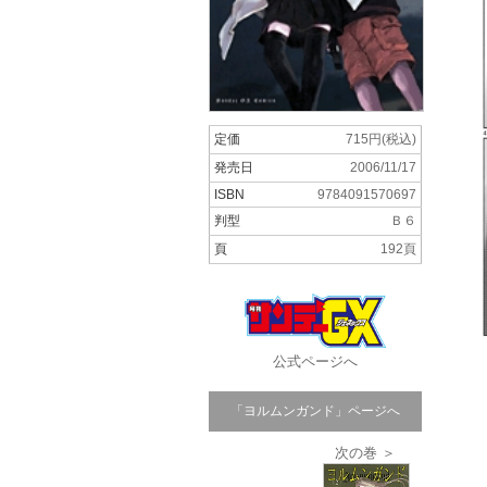
定価
715円(税込)
発売日
2006/11/17
ISBN
9784091570697
判型
Ｂ６
頁
192頁
公式ページへ
「ヨルムンガンド」ページへ
次の巻 ＞