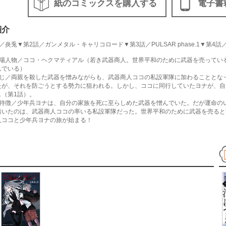
紙のコミックスを購入する
電子書
紹介
／炎兎▼第2話／ガンメタル・キャリコロード▼第3話／PULSAR phase.1▼第4話／PULSA
登場人物／ココ・ヘクマティアル（若き武器商人。世界平和のために武器を売ってい
んでいる）
すじ／両親を殺した武器を憎みながらも、武器商人ココの私設軍隊に加わることとな
たが、それを防ごうとする勢力に狙われる。しかし、ココに同行していたヨナが、自
…（第1話）。
の特徴／少年兵ヨナは、自分の家族を死に至らしめた武器を憎んでいた。だが運命の
着いたのは、武器商人ココの率いる私設軍隊だった。世界平和のために武器を売ると
人ココと少年兵ヨナの旅が始まる！