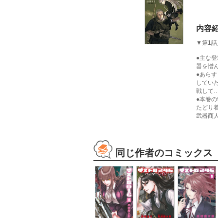
内容
▼第1話
●主な
器を憎
●あら
してい
戦して
●本巻
たどり
武器商
同じ作者のコミックス