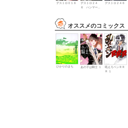
デストロ０１６
デストロ２４
デストロ２４６
６ ハンマー...
オススメのコミックス
ひかりのまち
あの子は騎士 １
吼えろペンＲＲ
Ｒ １