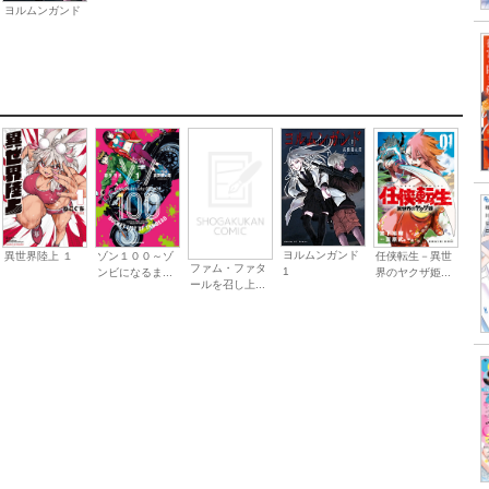
ヨルムンガンド
ヨルムンガンド
異世界陸上 １
ゾン１００～ゾ
任侠転生－異世
ファム・ファタ
1
ンビになるま...
界のヤクザ姫...
ールを召し上...