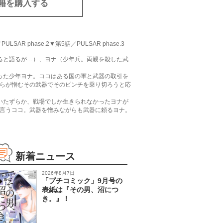
籍を購入する
R phase.2▼第5話／PULSAR phase.3
ると語るが…）、ヨナ（少年兵。両親を殺した武
った少年ヨナ。ココはある国の軍と武器の取引を
らが憎むその武器でそのピンチを乗り切ろうと応
いたずらか、戦場でしか生きられなかったヨナが
言うココ。武器を憎みながらも武器に頼るヨナ。
新着ニュース
2026年8月7日
「プチコミック」9月号の
表紙は『その男、沼につ
き。』！