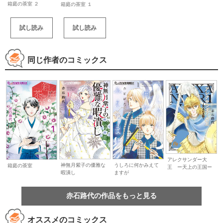
箱庭の茶室 ２
箱庭の茶室 １
試し読み
試し読み
同じ作者のコミックス
アレクサンダー大
神無月紫子の優雅な
うしろに何かみえて
箱庭の茶室
王 ー天上の王国ー
暇潰し
ますが
赤石路代の作品をもっと見る
オススメのコミックス