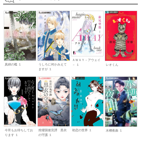
ＡＷＡＹ－アウェイ
真綿の檻 １
うしろに何かみえて
レオくん
－ １
ますが １
今宵もお待ちしてお
煌燿国後宮譚 黒衣
初恋の世界 １
水槽夜曲 １
ります １
の守護 １