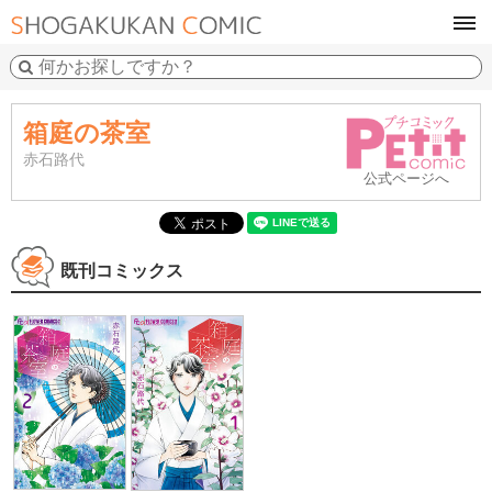
tog
navi
箱庭の茶室
赤石路代
公式ページへ
既刊コミックス