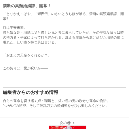
禁断の異類婚姻譚、開幕！
「とりかえ・ばや」「輝夜伝」のさいとうちほが贈る、禁断の異類婚姻譚、開
幕!!
時は平安末期。
勝ち気な姫・瑠璃は父と優しい兄と共に暮らしていたが、その平穏な日々は時
の権力者・平家によって打ち砕かれる。燃える屋敷から逃げ延びた瑠璃の前に
現れた、紅い瞳を持つ男は告げる。
「おまえの天命をくれるか？」
この契りは、愛か呪いか――
編集者からのおすすめ情報
自らの運命を切り拓く姫・瑠璃と、紅い瞳の男の数奇な運命の物語。
”つがい”の秘密、そして波乱万丈の婚姻譚をぜひお楽しみください。
次の巻 ＞