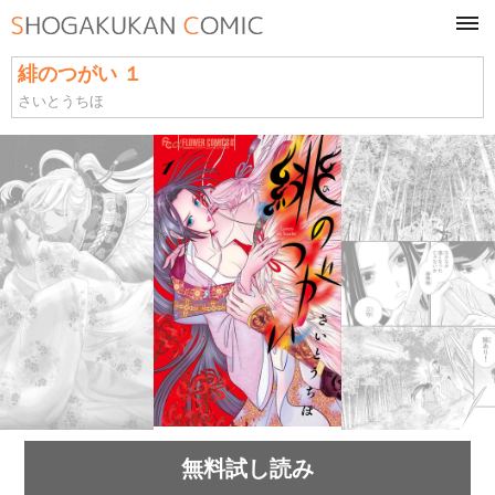
tog
navi
緋のつがい １
さいとうちほ
無料試し読み