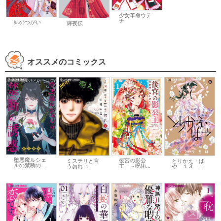
少女革命ウテ
ナ
緋のつがい
輝夜伝
オススメのコミックス
堕悪魔ルシェ
後宮の影公
ミステリと言
とりかえ・ば
ルの禁断の...
主 ～呪術...
う勿れ １
や １３ ...