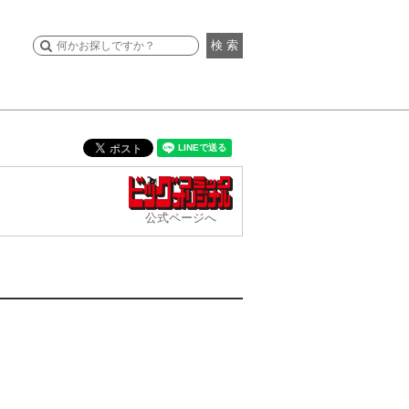
検 索
公式ページへ