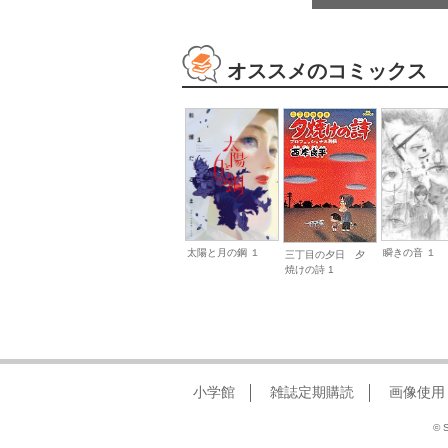
オススメのコミックス
太陽と月の鋼 １
瞬きの音 １
三丁目の夕日 夕
焼けの詩 1
小学館
雑誌定期購読
画像使用
© S