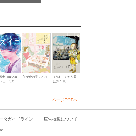
養士（はいば
羊が金の星をとぶ
ひねもすのたり日
うし）ミズ...
記 第１集
ページTOPへ
ータガイドライン
広告掲載について
ion.