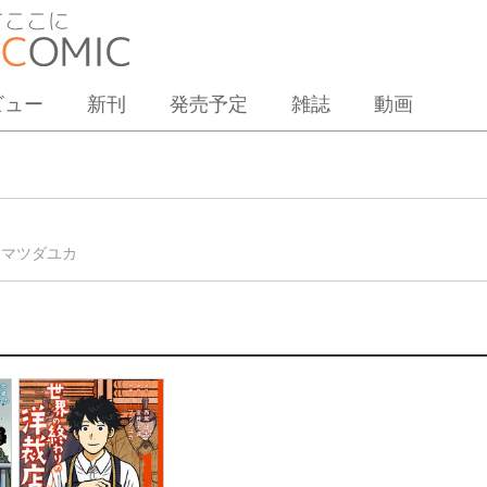
ビュー
新刊
発売予定
雑誌
動画
:
マツダユカ