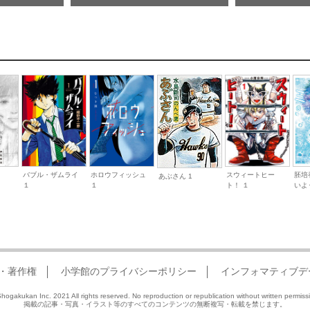
バブル・ザムライ
ホロウフィッシュ
スウィートヒー
胚培
あぶさん 1
１
１
ト！ １
いよ
・著作権
小学館のプライバシーポリシー
インフォマティブデ
hogakukan Inc. 2021 All rights reserved. No reproduction or republication without written permiss
掲載の記事・写真・イラスト等のすべてのコンテンツの無断複写・転載を禁じます。