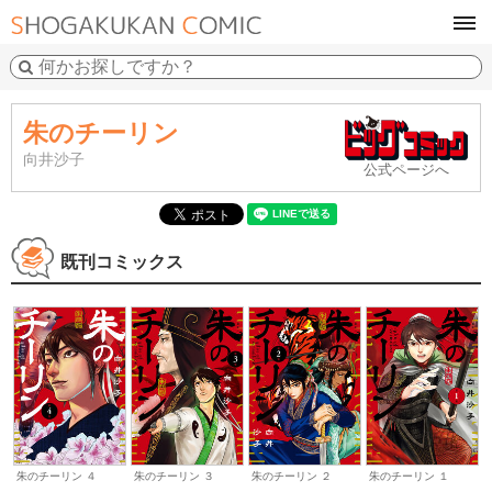
tog
navi
朱のチーリン
向井沙子
公式ページへ
既刊コミックス
朱のチーリン ４
朱のチーリン ３
朱のチーリン ２
朱のチーリン １