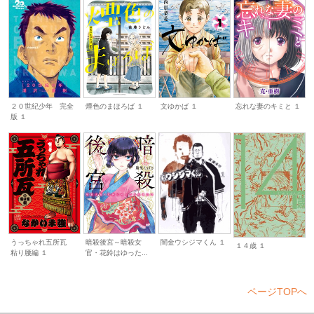
煙色のまほろば １
忘れな妻のキミと １
２０世紀少年 完全
文ゆかば １
版 １
うっちゃれ五所瓦
暗殺後宮～暗殺女
闇金ウシジマくん １
１４歳 １
粘り腰編 １
官・花鈴はゆった...
ページTOPへ