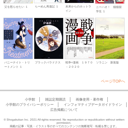
未来からのホットラ
らーめん再遊記 １
父を怒らせたい １
ニーハオ！ 猫猫留
イン
学生 １
バニーナイト・トリ
戦争×漫画 １９７０
ソラニン 新装版
ブラックパラドクス
ートメント １
－２０２０
ページTOPへ
小学館
雑誌定期購読
画像使用・著作権
小学館のプライバシーポリシー
インフォマティブデータガイドライン
広告掲載について
© Shogakukan Inc. 2021 All rights reserved. No reproduction or republication without written
permission.
掲載の記事・写真・イラスト等のすべてのコンテンツの無断複写・転載を禁じます。