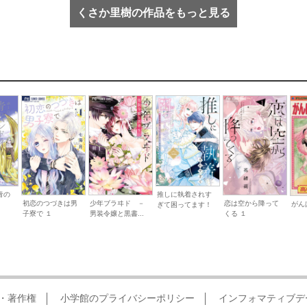
くさか里樹の作品をもっと見る
推しに執着されす
青の
初恋のつづきは男
少年ブラヰド －
恋は空から降って
がん
ぎて困ってます！
子寮で １
男装令嬢と黒書...
くる １
・著作権
小学館のプライバシーポリシー
インフォマティブデ