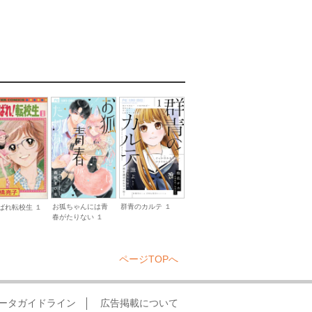
お狐ちゃんには青
群青のカルテ １
ばれ転校生 １
春がたりない １
ページTOPへ
ータガイドライン
広告掲載について