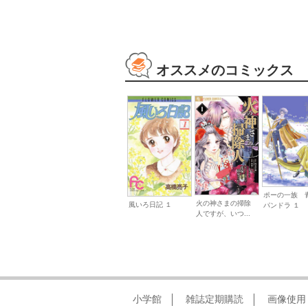
オススメのコミックス
ポーの一族 
火の神さまの掃除
風いろ日記 １
パンドラ １
人ですが、いつ...
小学館
雑誌定期購読
画像使用